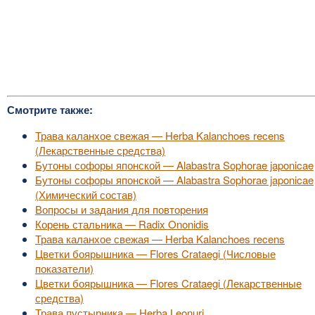
Смотрите также:
Трава каланхое свежая — Herba Kalanchoes recens
(Лекарственные средства)
Бутоны софоры японской — Alabastra Sophorae japonicae
Бутоны софоры японской — Alabastra Sophorae japonicae
(Химический состав)
Вопросы и задания для повторения
Корень стальника — Radix Ononidis
Трава каланхое свежая — Herba Kalanchoes recens
Цветки боярышника — Flores Crataegi (Числовые
показатели)
Цветки боярышника — Flores Crataegi (Лекарственные
средства)
Трава пустырника — Herba Leonuri