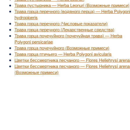
Трава пустырника — Herba Leonuri (Возможные примеси)
Трава горца перечного (водяного перца) — Herba Polygon
hydropiperis
Трава горца перечного (Числовые показатели)
Трава горца перечного (Лекарственные средства)
Трава горца почечуйного (почечуйная трава) — Herba
Polygoni persicariae
Трава горца почечуйного (Возможные примеси)
Трава горца птичьего — Herba Polygoni avicularis
Цветки бессмертника песчаного — Flores Heliehrysi arenar
Цветки бессмертника песчаного — Flores Heliehrysi arenar
(Возможные примеси)