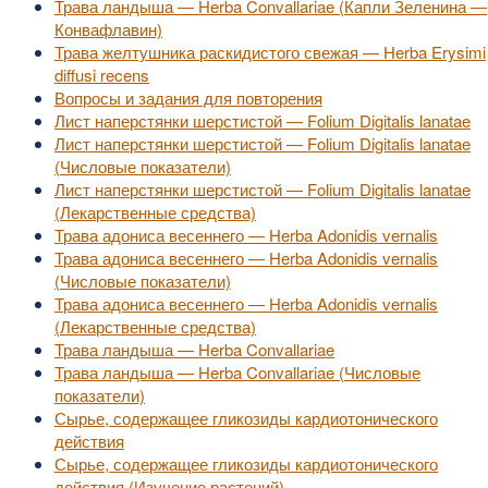
Трава ландыша — Herba Convallariae (Капли Зеленина —
Конвафлавин)
Трава желтушника раскидистого свежая — Herba Erysimi
diffusi recens
Вопросы и задания для повторения
Лист наперстянки шерстистой — Folium Digitalis lanatae
Лист наперстянки шерстистой — Folium Digitalis lanatae
(Числовые показатели)
Лист наперстянки шерстистой — Folium Digitalis lanatae
(Лекарственные средства)
Трава адониса весеннего — Herba Adonidis vernalis
Трава адониса весеннего — Herba Adonidis vernalis
(Числовые показатели)
Трава адониса весеннего — Herba Adonidis vernalis
(Лекарственные средства)
Трава ландыша — Herba Convallariae
Трава ландыша — Herba Convallariae (Числовые
показатели)
Сырье, содержащее гликозиды кардиотонического
действия
Сырье, содержащее гликозиды кардиотонического
действия (Изучение растений)