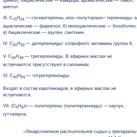
анетол.
III. С
Н
— сесквитерпены, или «полуторные» терпеноиды: а
15
24
ациклические — фарнезол; б) моноциклические — безоболен;
в) бициклические — азулен, сантонин.
IV. С
Н
— дитерпеноиды: хлорофилл, витамины группы К.
20
32
V. С
Н
— тритерпеноиды. В эфирных маслах не
30
48
встречаются; присутствуют в сапонинах.
VI. С
Н
— тетратерпеноиды.
40
64
Входят в состав каротиноидов, в эфирных маслах не
встречаются.
VII. (С
Н
)n — политерпены (политерпеноиды) — каучук,
5
8
гуттаперча.
«Лекарственное растительное сырье и препараты