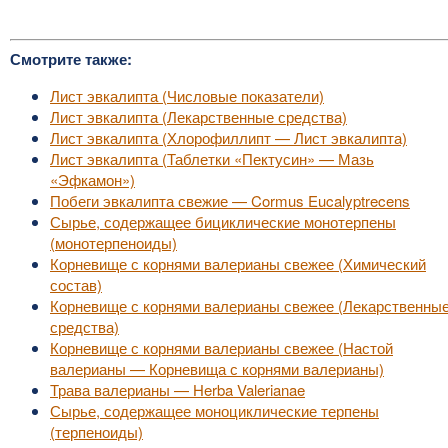
Смотрите также:
Лист эвкалипта (Числовые показатели)
Лист эвкалипта (Лекарственные средства)
Лист эвкалипта (Хлорофиллипт — Лист эвкалипта)
Лист эвкалипта (Таблетки «Пектусин» — Мазь
«Эфкамон»)
Побеги эвкалипта свежие — Cormus Eucalyptrecens
Сырье, содержащее бициклические монотерпены
(монотерпеноиды)
Корневище с корнями валерианы свежее (Химический
состав)
Корневище с корнями валерианы свежее (Лекарственны
средства)
Корневище с корнями валерианы свежее (Настой
валерианы — Корневища с корнями валерианы)
Трава валерианы — Herba Valerianae
Сырье, содержащее моноциклические терпены
(терпеноиды)