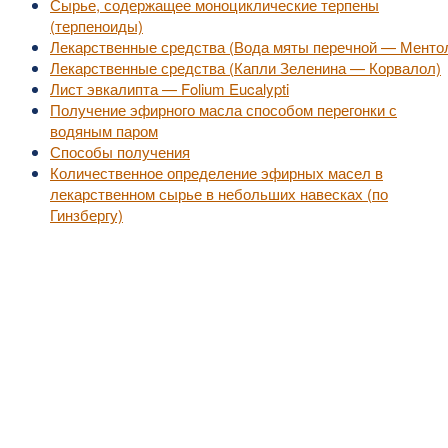
Сырье, содержащее моноциклические терпены
(терпеноиды)
Лекарственные средства (Вода мяты перечной — Менто
Лекарственные средства (Капли Зеленина — Корвалол)
Лист эвкалипта — Folium Eucalypti
Получение эфирного масла способом перегонки с
водяным паром
Способы получения
Количественное определение эфирных масел в
лекарственном сырье в небольших навесках (по
Гинзбергу)