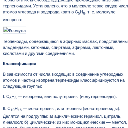
терпеноидами. Установлено, что в молекуле терпеноидов чис
атомов углерода и водорода кратно C
H
, т. е. молекуле
5
8
изопрена:
Терпеноиды, содержащиеся в эфирных маслах, представлены
альдегидами, кетонами, спиртами, эфирами, лактонами,
кислотами и другими соединениями.
Классификация
В зависимости от числа входящих в соединение углеродных
атомов и частиц изопрена терпеноиды классифицируются на
следующие группы:
I. C
H
— изопрены, или полутериены (иолутерпеноиды).
5
8
II. C
H
— монотерпены, или терпены (монотерпеноиды).
10
16
Делятся на подгруппы: а) ациклические: гераниол, цитраль,
линалоол; б) циклические: из них моноциклические — ментол,
цинеол, бициклические — камфора, ароматические — тимол,