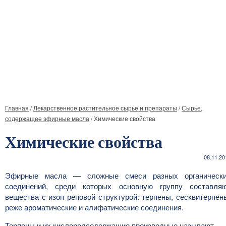
Главная
/
Лекарственное растительное сырье и препараты
/
Сырье,
содержащее эфирные масла
/
Химические свойства
Химические свойства
08.11.20
Эфирные масла — сложные смеси разных органическ
соединений, среди которых основную группу составля
вещества с изоп реповой структурой: терпены, сесквитерпен
реже ароматические и алифатические соединения.
Терпены и их кислородсодержащие производные называют