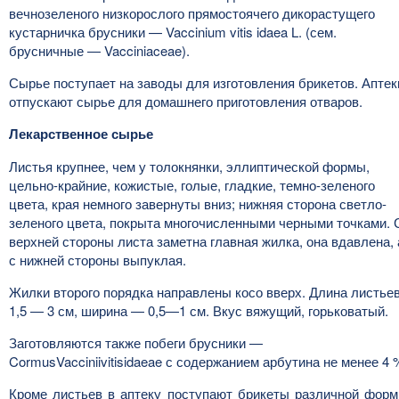
вечнозеленого низкорослого прямостоячего дикорастущего
кустарничка брусники — Vaccinium vitis idaea L. (сем.
брусничные — Vacciniaceae).
Сырье поступает на заводы для изготовления брикетов. Аптек
отпускают сырье для домашнего приготовления отваров.
Лекарственное сырье
Листья крупнее, чем у толокнянки, эллиптической формы,
цельно-крайние, кожистые, голые, гладкие, темно-зеленого
цвета, края немного завернуты вниз; нижняя сторона светло-
зеленого цвета, покрыта многочисленными черными точками. 
верхней стороны листа заметна главная жилка, она вдавлена, 
с нижней стороны выпуклая.
Жилки второго порядка направлены косо вверх. Длина листье
1,5 — 3 см, ширина — 0,5—1 см. Вкус вяжущий, горьковатый.
Заготовляются также побеги брусники —
CormusVacciniivitisidaeae с содержанием арбутина не менее 4 
Кроме листьев в аптеку поступают брикеты различной фор