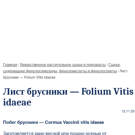
Главная
/
Лекарственное растительное сырье и препараты
/
Сырье,
содержащее фенологликозиды, фенолокислоты и фенолоспирты
/
Лист
брусники — Folium Vitis idaeae
Лист брусники — Folium Vitis
idaeae
12.11.20
Побег брусники — Cormus Vaccinii vitis idaeae
Заготовляется рано весной или поздно осенью от