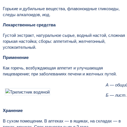
Горькие и дубильные вещества, флавоноидные гликозиды,
следы алкалоидов, иод.
Лекарственные средства
Густой экстракт, натуральное сырье, водный настой, сложная
горькая настойка; сборы: аппетитный, желчегонный,
успокоительный.
Применение
Как горечь, возбуждающая аппетит и улучшающая
пищеварение; при заболеваниях печени и желчных путей.
А — общий
Б — лист.
Хранение
В сухом помещении. В аптеках — в ящиках, на складах — в
тюках, мешках. Срок годности сырья 2 года.