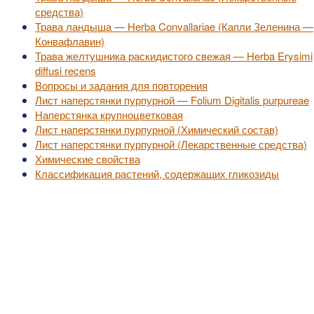
средства)
Трава ландыша — Herba Convallariae (Капли Зеленина —
Конвафлавин)
Трава желтушника раскидистого свежая — Herba Erysimi
diffusi recens
Вопросы и задания для повторения
Лист наперстянки пурпурной — Folium Digitalis purpureae
Наперстянка крупноцветковая
Лист наперстянки пурпурной (Химический состав)
Лист наперстянки пурпурной (Лекарственные средства)
Химические свойства
Классификация растений, содержащих гликозиды