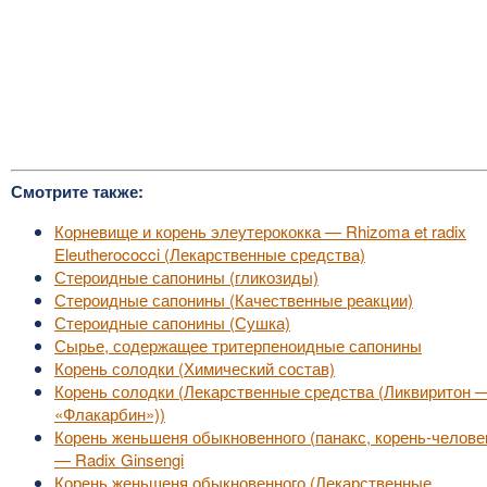
Смотрите также:
Корневище и корень элеутерококка — Rhizoma et radix
Eleutherococci (Лекарственные средства)
Стероидные сапонины (гликозиды)
Стероидные сапонины (Качественные реакции)
Стероидные сапонины (Сушка)
Сырье, содержащее тритерпеноидные сапонины
Корень солодки (Химический состав)
Корень солодки (Лекарственные средства (Ликвиритон 
«Флакарбин»))
Корень женьшеня обыкновенного (панакс, корень-челове
— Radix Ginsengi
Корень женьшеня обыкновенного (Лекарственные