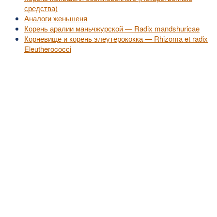
средства)
Аналоги женьшеня
Корень аралии маньчжурской — Radix mandshuricae
Корневище и корень элеутерококка — Rhizoma et radix
Eleutherococci
©2010-2016
MedZZZ.ru
оперативный доступ к актуальной медицинской информа
За лечением обратитесь к специалистам, не занимайтесь самолечением.
Все права на размещенный материал принадлежат их владельцам.