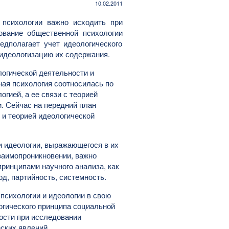
10.02.2011
 психологии важно исходить при
ование общественной психологии
едполагает учет идеологического
 идеологизацию их содержания.
огической деятельности и
ная психология соотносилась по
гией, а ее связи с теорией
. Сейчас на передний план
 и теорией идеологической
 идеологии, выражающегося в их
заимопроникновении, важно
ринципами научного анализа, как
д, партийность, системность.
психологии и идеологии в свою
огического принципа социальной
ности при исследовании
ских явлений.