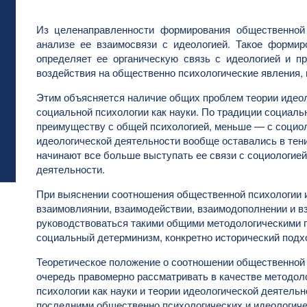
Из целенаправленности формирования общественной
анализе ее взаимосвязи с идеологией. Такое формир
определяет ее органическую связь с идеологией и пр
воздействия на общественно психологические явления,
Этим объясняется наличие общих проблем теории идеол
социальной психологии как науки. По традиции социаль
преимуществу с общей психологией, меньше — с социоло
идеологической деятельности вообще оставались в тени
начинают все больше выступать ее связи с социологией
деятельности.
При выяснении соотношения общественной психологии и
взаимовлиянии, взаимодействии, взаимодополнении и в
руководствоваться такими общими методологическими п
социальный детерминизм, конкретно исторический подхо
Теоретическое положение о соотношении общественной 
очередь правомерно рассматривать в качестве методол
психологии как науки и теории идеологической деятель
последними общественно психологических и идеологиче