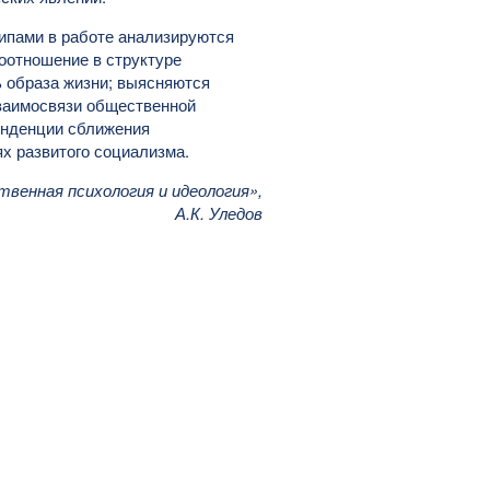
ипами в работе анализируются
оотношение в структуре
ь образа жизни; выясняются
заимосвязи общественной
енденции сближения
х развитого социализма.
венная психология и идеология»,
А.К. Уледов