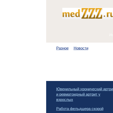
Разное
Новости
Ювенильный хронический артри
и ревматоидный артрит у
взрослых
Работа фельдшера скорой