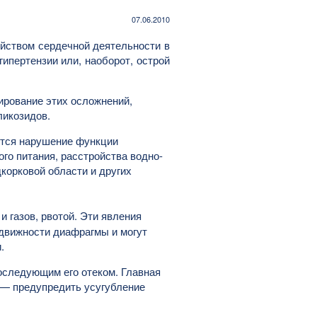
07.06.2010
йством сердечной деятельности в
гипертензии или, наоборот, острой
ирование этих осложнений,
ликозидов.
ается нарушение функции
го питания, расстройства водно-
корковой области и других
и газов, рвотой. Эти явления
движности диафрагмы и могут
.
оследующим его отеком. Главная
 — предупредить усугубление