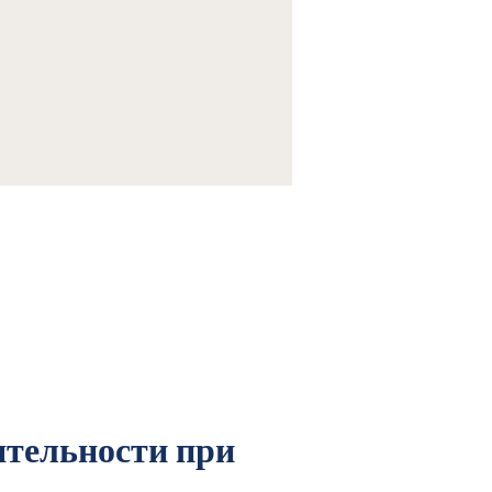
еваниях нервной системы
/
Расстройства
ятельности при