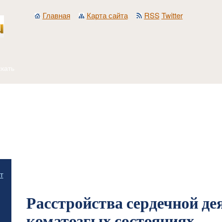
Главная
Карта сайта
RSS
Twitter
Главная
/
Работа фельдшера скорой помощи
/
Неотложные состояния при забол
т
сердечной деятельности при коматозгых состояниях
Расстройства сердечной де
коматозгых состояниях