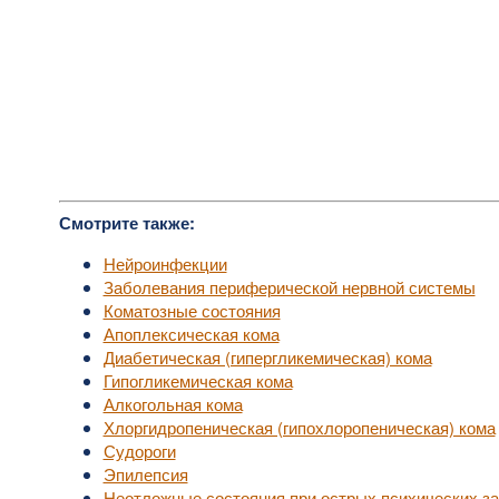
Смотрите также:
Нейроинфекции
Заболевания периферической нервной системы
Коматозные состояния
Апоплексическая кома
Диабетическая (гипергликемическая) кома
Гипогликемическая кома
Алкогольная кома
Хлоргидропеническая (гипохлоропеническая) кома
Судороги
Эпилепсия
Неотложные состояния при острых психических з