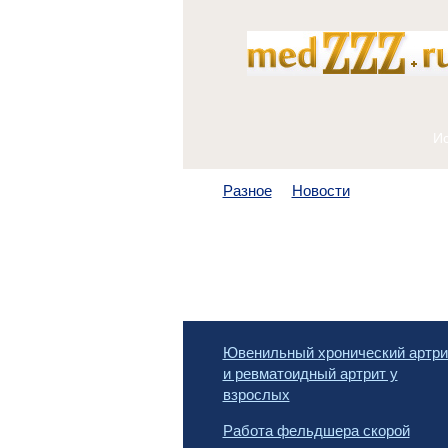
Разное
Новости
Ювенильный хронический артри
и ревматоидный артрит у
взрослых
Работа фельдшера скорой