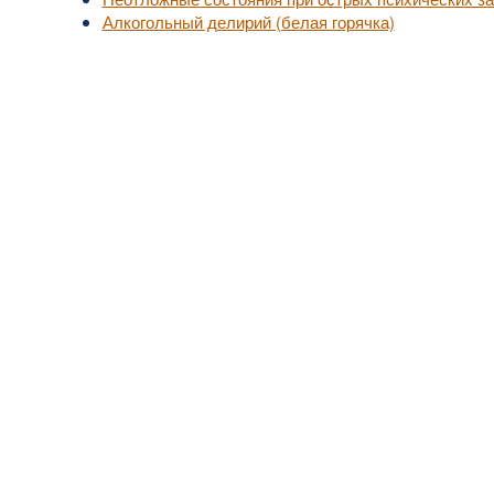
Алкогольный делирий (белая горячка)
уп к актуальной медицинской информации.
, не занимайтесь самолечением.
надлежат их владельцам.
у взрослых