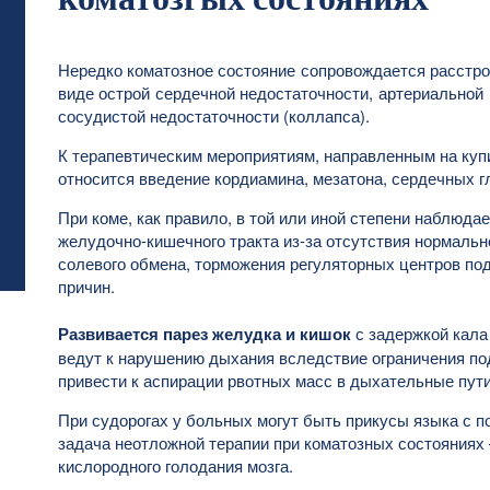
Нередко коматозное состояние сопровождается расстро
виде острой сердечной недостаточности, артериальной 
сосудистой недостаточности (коллапса).
К терапевтическим мероприятиям, направленным на куп
относится введение кордиамина, мезатона, сердечных г
При коме, как правило, в той или иной степени наблюд
желудочно-кишечного тракта из-за отсутствия нормально
солевого обмена, торможения регуляторных центров под
причин.
Развивается парез желудка и кишок
с задержкой кала 
ведут к нарушению дыхания вследствие ограничения по
привести к аспирации рвотных масс в дыхательные пути
При судорогах у больных могут быть прикусы языка с п
задача неотложной терапии при коматозных состояниях
кислородного голодания мозга.