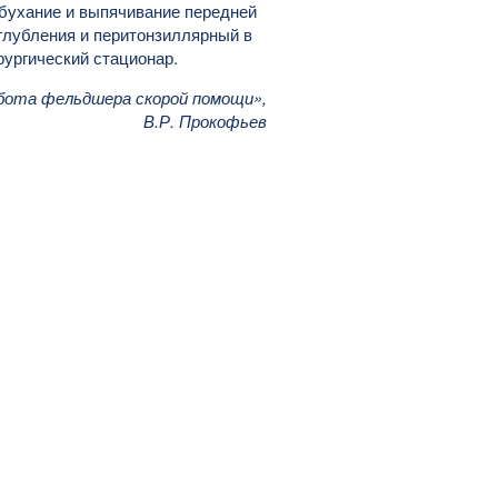
ыбухание и выпячивание передней
глубления и перитонзиллярный в
ургический стационар.
бота фельдшера скорой помощи»,
В.Р. Прокофьев