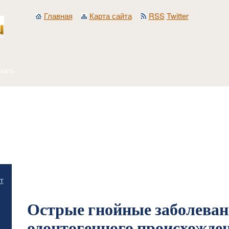
Главная
Карта сайта
RSS
Twitter
Главная
/
Работа фельдшера скорой помощи
/
Острые гнойные хирургические з
т
одонтогенного происхождения
Острые гнойные заболева
одонтогенного происхожде