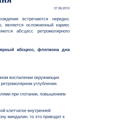
07.06.2010
хождения встречаются нередко.
о, является осложненный кариес
яются абсцесс ретромолярного
лярный абсцесс, флегмона дна
ойном воспалении окружающих
в ретромолярном углублении.
олями при глотании, повышением
ой клетчатке внутренней
ну миндалин, то это приводит к