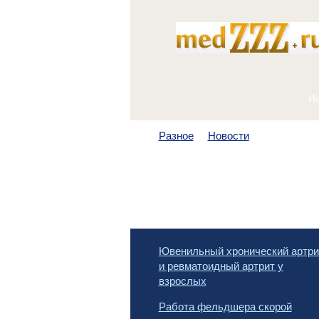
Разное
Новости
Ювенильный хронический артри
и ревматоидный артрит у
взрослых
Работа фельдшера скорой