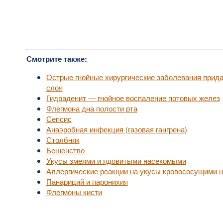
Смотрите также:
Острые гнойные хирургические заболевания прида
слоя
Гидраденит — гнойное воспаление потовых желез
Флегмона дна полости рта
Сепсис
Анаэробная инфекция (газовая гангрена)
Столбняк
Бешенство
Укусы змеями и ядовитыми насекомыми
Аллергические реакции на укусы кровососущими 
Панариций и паронихия
Флегмоны кисти