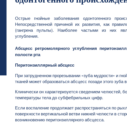
Острые гнойные заболевания одонтогенного проис
Непосредственной причиной их развития, как правил
(гангрена пульпы). Наиболее частыми из них явл
углубления.
Абсцесс ретромолярного углубления перитонзил
полости рта
Перитонзиллярный абсцесс
При затрудненном прорезывании «зуба мудрости» и гн
тканей может образоваться абсцесс позади этого зуба 
Клинически он характеризуется сведением челюстей, б
температуры тела до субфебрильных цифр.
Если воспаление продолжает распространяться по рыхл
поверхности вертикальной ветви нижней челюсти в сторо
возникновению перитонзиллярного абсцесса.