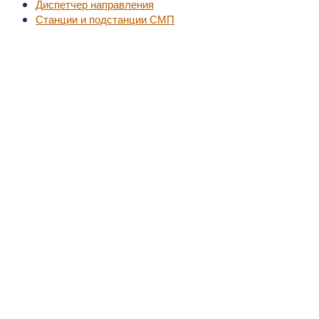
Диспетчер направления
Станции и подстанции СМП
©2010-2016
MedZZZ.ru
оперативный доступ к актуальной медицинской информа
За лечением обратитесь к специалистам, не занимайтесь самолечением.
Все права на размещенный материал принадлежат их владельцам.
MedZZZ.ru
Ювенильный хронический артрит и ревматоидный артрит