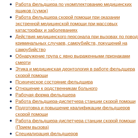
Работа фельдшера по укомплектованию медицинских
ящиков (сумок)
Работа фельдшера скорой помощи при оказании
экстренной медицинской помощи при массовых
катастрофах и заболеваниях
Действия медицинского персонала при вызовах по повод
криминальных случаев, самоубийств, покушений на
самоубийство
Обнаружение трупа с явно выраженными признаками
смерти
Этика и медицинская деонтология в работе фельдшера
скорой помощи
Психическое состояние фельдшира
Отношение к родственникам больного
Рабочая форма фельдшера
Работа фельдшера-диспетчера станции скорой помощи
Подготовка и повышение квалификации фельдшеров
скорой помощи
Работа фельдшера-диспетчера станции скорой помощи
(Прием вызова)
Специализация фельдшеров