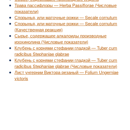
Трава пассифлоры — Herba Passiflorae (Числовые
показатели)
Спорынья, или маточные рожки — Secale cornutum
Спорынья, или маточные рожки — Secale cornutum
(Качественная реакция)
Сырье, содержащее алкалоиды производные
изохинолина (Числовые показатели)
Клубень с корнями стефании гладкой — Tuber cum
radicibus Stephaniae glabrae
Клубень с корнями стефании гладкой — Tuber cum
radicibus Stephaniae glabrae (Числовые показатели)
Лист унгернии Виктора резаный — Folium Ungerniae
victoris