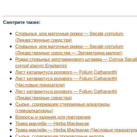
Смотрите также:
Спорынья, или маточные рожки — Secale cornutum
(Лекарственные средства)
Спорынья, или маточные рожки — Secale cornutum
(Лекарственные средства — Эргометрина малеат)
Рожки спорыньи эрготаминового штамма — Cornus Secal
cornuti stamm Ergotamini
Лист катарантуса розового — Folium Catharanthi
Лист катарантуса розового — Folium Catharanthi
(Числовые показатели)
Лист катарантуса розового — Folium Catharanthi
(Лекарственные средства)
Сырье, содержащее стероидные алкалоиды
(гликоалкалоиды)
Вопросы и задания для повторения
Трава маклейи — Herba Macleayae
Трава маклейи — Herba Macleayae (Числовые показател
Сырье, содержащее производные индола