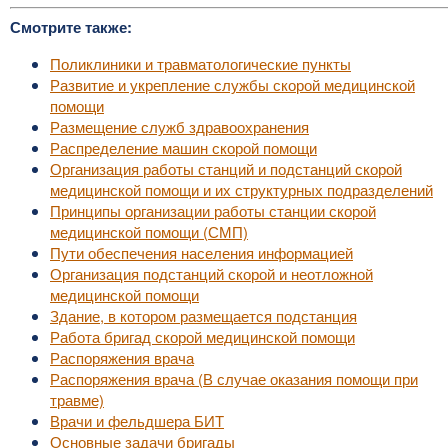
Смотрите также:
Поликлиники и травматологические пункты
Развитие и укрепление службы скорой медицинской
помощи
Размещение служб здравоохранения
Распределение машин скорой помощи
Организация работы станций и подстанций скорой
медицинской помощи и их структурных подразделений
Принципы организации работы станции скорой
медицинской помощи (СМП)
Пути обеспечения населения информацией
Организация подстанций скорой и неотложной
медицинской помощи
Здание, в котором размещается подстанция
Работа бригад скорой медицинской помощи
Распоряжения врача
Распоряжения врача (В случае оказания помощи при
травме)
Врачи и фельдшера БИТ
Основные задачи бригады