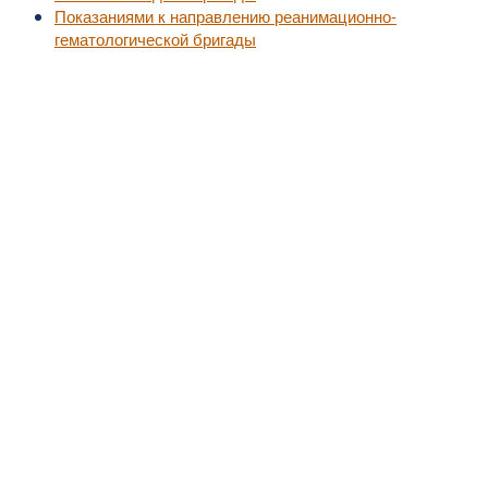
Показаниями к направлению реанимационно-
гематологической бригады
©2010-2016
MedZZZ.ru
оперативный доступ к актуальной медицинской информа
За лечением обратитесь к специалистам, не занимайтесь самолечением.
Все права на размещенный материал принадлежат их владельцам.
MedZZZ.ru
Ювенильный хронический артрит и ревматоидный артрит