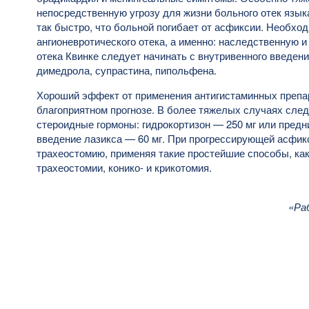
непосредственную угрозу для жизни больного отек языка
так быстро, что больной погибает от асфиксии. Необхо
ангионевротического отека, а именно: наследственную и
отека Квинке следует начинать с внутривенного введен
димедрола, супрастина, пипольфена.
Хороший эффект от применения антигистаминных препа
благоприятном прогнозе. В более тяжелых случаях след
стероидные гормоны: гидрокортизон — 250 мг или предн
введение лазикса — 60 мг. При прогрессирующей асфик
трахеостомию, применяя такие простейшие способы, ка
трахеостомии, конико- и крикотомия.
«Ра