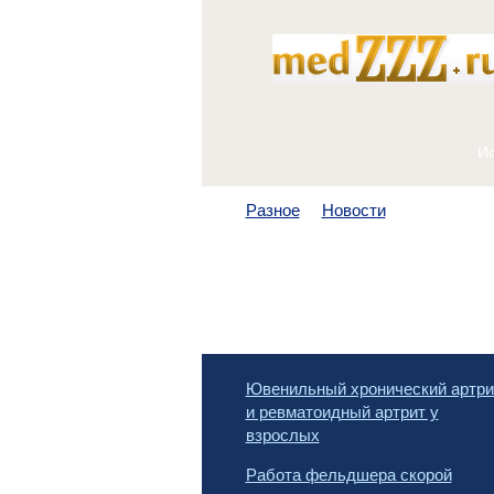
Разное
Новости
Ювенильный хронический артри
и ревматоидный артрит у
взрослых
Работа фельдшера скорой