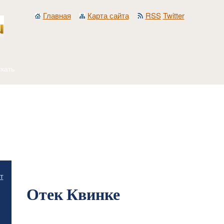
Главная
Карта сайта
RSS
Twitter
Главная
/
Работа фельдшера скорой помощи
/
Заболевания органов дыхания
/
О
т
Отек Квинке