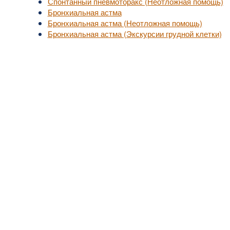
Спонтанный пневмоторакс (Неотложная помощь)
Бронхиальная астма
Бронхиальная астма (Неотложная помощь)
Бронхиальная астма (Экскурсии грудной клетки)
уп к актуальной медицинской информации.
, не занимайтесь самолечением.
надлежат их владельцам.