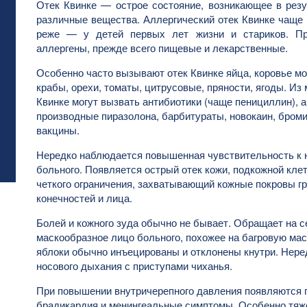
Отек Квинке — острое состояние, возникающее в резу
различные вещества. Аллергический отек Квинке чаще 
реже — у детей первых лет жизни и стариков. Пр
аллергены, прежде всего пищевые и лекарственные.
Особенно часто вызывают отек Квинке яйца, коровье м
крабы, орехи, томаты, цитрусовые, пряности, ягоды. Из
Квинке могут вызвать антибиотики (чаще пенициллин), 
производные пиразолона, барбитураты, новокаин, броми
вакцины.
Нередко наблюдается повышенная чувствительность к н
больного. Появляется острый отек кожи, подкожной кле
четкого ограничения, захватывающий кожные покровы гр
конечностей и лица.
Болей и кожного зуда обычно не бывает. Обращает на с
маскообразное лицо больного, похожее на багровую мас
яблоки обычно инъецированы и отклонены кнутри. Нере
носового дыхания с приступами чиханья.
При повышении внутричерепного давления появляются г
брадикардия и менингеальные симптомы. Особенно тяже