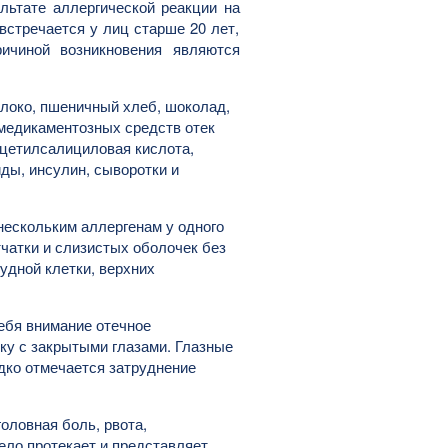
льтате аллергической реакции на
встречается у лиц старше 20 лет,
ичиной возникновения являются
олоко, пшеничный хлеб, шоколад,
 медикаментозных средств отек
ацетилсалициловая кислота,
ды, инсулин, сыворотки и
ескольким аллергенам у одного
тчатки и слизистых оболочек без
удной клетки, верхних
ебя внимание отечное
ку с закрытыми глазами. Глазные
дко отмечается затруднение
оловная боль, рвота,
ло протекает и представляет