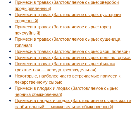
Примеси в травах (Заготовляемое сырье: зверобой
продырявленный)
Примеси в травах (Заготовляемое сырье: пустырник
сердечный)
Примеси в травах (Заготовляемое сырье: горец
почечуйный)
Примеси в травах (Заготовляемое сырье: сушеница
топяная)
Примеси в травах (Заготовляемое сырье: хвощ полевой)
Примеси в травах (Заготовляемое сырье: полынь горькая
Примеси в травах (Заготовляемое сырье: фиалка
трехцветная — череда трехраздельная)
Некоторые, наиболее часто встречаемые примеси к
лекарственному сырью
Примеси в плодах и ягодах (Заготовляемое сырье:
черника обыкновенная)
Примеси в плодах и ягодах (Заготовляемое сырье: жост
слабительный — можжевельник обыкновенный)