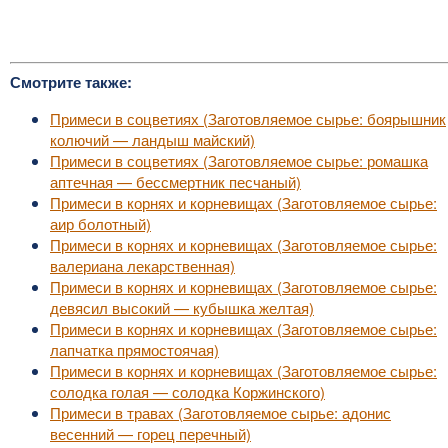
Смотрите также:
Примеси в соцветиях (Заготовляемое сырье: боярышник
колючий — ландыш майский)
Примеси в соцветиях (Заготовляемое сырье: ромашка
аптечная — бессмертник песчаный)
Примеси в корнях и корневищах (Заготовляемое сырье:
аир болотный)
Примеси в корнях и корневищах (Заготовляемое сырье:
валериана лекарственная)
Примеси в корнях и корневищах (Заготовляемое сырье:
девясил высокий — кубышка желтая)
Примеси в корнях и корневищах (Заготовляемое сырье:
лапчатка прямостоячая)
Примеси в корнях и корневищах (Заготовляемое сырье:
солодка голая — солодка Коржинского)
Примеси в травах (Заготовляемое сырье: адонис
весенний — горец перечный)