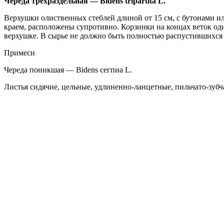
Череда трехраздельная — Bidens tripartita L.
Верхушки олиственных стеблей длиной от 15 см, с бутонами ил
краем, расположены супротивно. Корзинки на концах веток од
верхушке. В сырье не должно быть полностью распустившихся
Примеси
Череда поникшая — Bidens сегпиа L.
Листья сидячие, цельные, удлиненно-ланцетные, пильчато-зубч