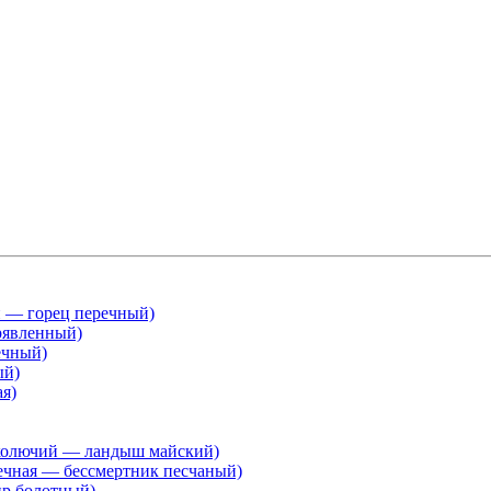
й — горец перечный)
рявленный)
ечный)
ый)
ая)
 колючий — ландыш майский)
течная — бессмертник песчаный)
ир болотный)