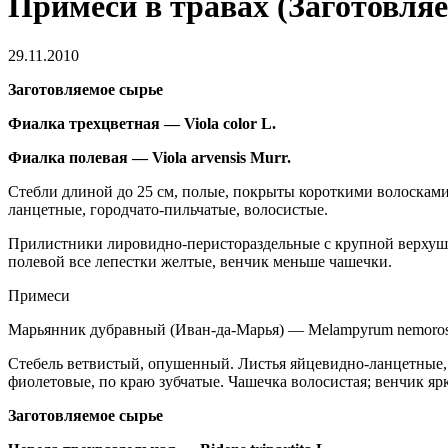
Примеси в травах (Заготовля
29.11.2010
Заготовляемое сырье
Фиалка трехцветная — Viola color L.
Фиалка полевая — Viola arvensis Murr.
Стебли длиной до 25 см, полые, покрыты короткими волоскам
ланцетные, городчато-пильчатые, волосистые.
Прилистники лировидно-перистораздельные с крупной верхуше
полевой все лепестки желтые, венчик меньше чашечки.
Примеси
Марьянник дубравный (Иван-да-Марья) — Melampyrum nemoro
Стебель ветвистый, опушенный. Листья яйцевидно-ланцетные,
фиолетовые, по краю зубчатые. Чашечка волосистая; венчик яр
Заготовляемое сырье