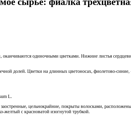
емое сырье: фиалка трехцветна
и, оканчиваются одиночными цветками. Нижние листья сердцев
чной долей. Цветки на длинных цветоносах, фиолетово-синие, 
sum L.
 заостренные, цельнокрайние, покрыты волосками, расположены
ко-желтый с красноватой изогнутой трубкой.