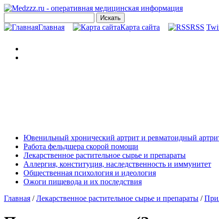
Главная
Карта сайта
RSS
Twit
Ювенильный хронический артрит и ревматоидный артрит
Работа фельдшера скорой помощи
Лекарственное растительное сырье и препараты
Аллергия, конституция, наследственность и иммунитет
Общественная психология и идеология
Ожоги пищевода и их последствия
Главная
/
Лекарственное растительное сырье и препараты
/
При