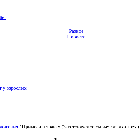
ter
Разное
Новости
 у взрослых
ложения
/
Примеси в травах (Заготовляемое сырье: фиалка трехц