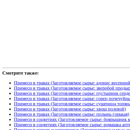
Смотрите также:
Примеси в травах (Заготовляемое сырье: адонис весенни
Примеси в травах (Заготовляемое сырье: зверобой проды
Примеси в травах (Заготовляемое сырье: пустырник серд
Примеси в травах (Заготовляемое сырье: горец почечуйн
Примеси в травах (Заготовляемое сырье: сушеница топян
Примеси в травах (Заготовляемое сырье: хвощ полевой)
Примеси в травах (Заготовляемое сырье: полынь горькая)
Примеси в соцветиях (Заготовляемое сырье: боярышник
Примеси в соцветиях (Заготовляемое сырье: ромашка ап
Примеси в корнях и корневищах (Заготовляемое сырье: а