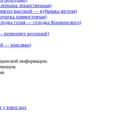
алериана лекарственная)
девясил высокий — кубышка желтая)
апчатка прямостоячая)
олодка голая — солодка Коржинского)
 — первоцвет весенний)
ий — красавка)
ицинской информации.
ечением.
ам.
 у взрослых