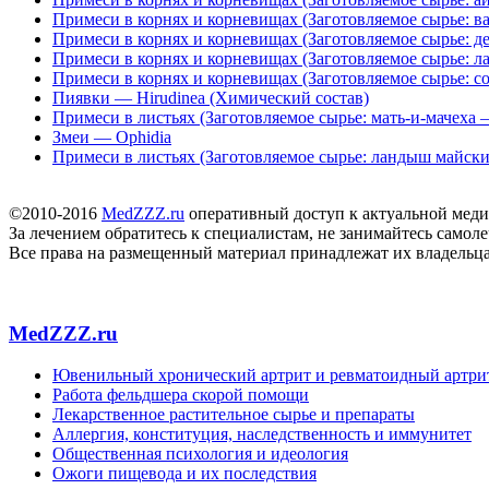
Примеси в корнях и корневищах (Заготовляемое сырье: в
Примеси в корнях и корневищах (Заготовляемое сырье: 
Примеси в корнях и корневищах (Заготовляемое сырье: л
Примеси в корнях и корневищах (Заготовляемое сырье: с
Пиявки — Hirudinea (Химический состав)
Примеси в листьях (Заготовляемое сырье: мать-и-мачеха
Змеи — Ophidia
Примеси в листьях (Заготовляемое сырье: ландыш майск
©2010-2016
MedZZZ.ru
оперативный доступ к актуальной мед
За лечением обратитесь к специалистам, не занимайтесь самол
Все права на размещенный материал принадлежат их владельц
MedZZZ.ru
Ювенильный хронический артрит и ревматоидный артрит
Работа фельдшера скорой помощи
Лекарственное растительное сырье и препараты
Аллергия, конституция, наследственность и иммунитет
Общественная психология и идеология
Ожоги пищевода и их последствия