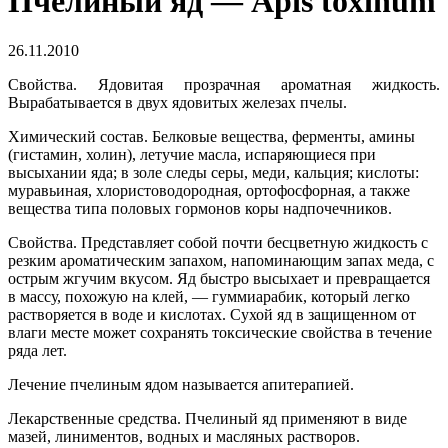
Пчелиный яд — Apis toxinum
26.11.2010
Свойства. Ядовитая прозрачная ароматная жидкость.
Вырабатывается в двух ядовитых железах пчелы.
Химический состав. Белковые вещества, ферменты, амины
(гистамин, холин), летучие масла, испаряющиеся при
высыхании яда; в золе следы серы, меди, кальция; кислоты:
муравьиная, хлористоводородная, ортофосфорная, а также
вещества типа половых гормонов коры надпочечников.
Свойства. Представляет собой почти бесцветную жидкость с
резким ароматическим запахом, напоминающим запах меда, с
острым жгучим вкусом. Яд быстро высыхает и превращается
в массу, похожую на клей, — гуммиарабик, который легко
растворяется в воде и кислотах. Сухой яд в защищенном от
влаги месте может сохранять токсические свойства в течение
ряда лет.
Лечение пчелиным ядом называется апитерапией.
Лекарственные средства. Пчелиный яд применяют в виде
мазей, линиментов, водных и масляных растворов.