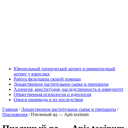
Ювенильный хронический артрит и ревматоидный
артрит у взрослых
Работа фельдшера скорой помощи
Лекарственное растительное сырье и препараты
Аллергия, конституция, наследственность и иммунитет
Общественная психология и идеология
Ожоги пищевода и их последствия
Главная
/
Лекарственное растительное сырье и препараты
/
Приложения
/
Пчелиный яд — Apis toxinum