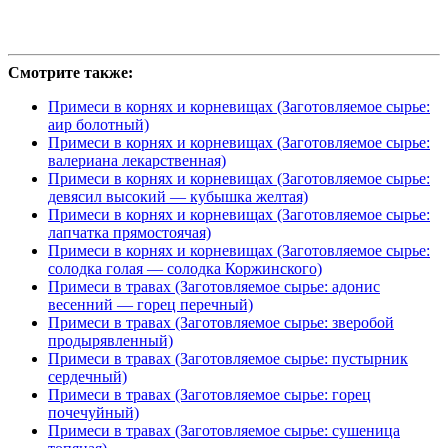
Смотрите также:
Примеси в корнях и корневищах (Заготовляемое сырье:
аир болотный)
Примеси в корнях и корневищах (Заготовляемое сырье:
валериана лекарственная)
Примеси в корнях и корневищах (Заготовляемое сырье:
девясил высокий — кубышка желтая)
Примеси в корнях и корневищах (Заготовляемое сырье:
лапчатка прямостоячая)
Примеси в корнях и корневищах (Заготовляемое сырье:
солодка голая — солодка Коржинского)
Примеси в травах (Заготовляемое сырье: адонис
весенний — горец перечный)
Примеси в травах (Заготовляемое сырье: зверобой
продырявленный)
Примеси в травах (Заготовляемое сырье: пустырник
сердечный)
Примеси в травах (Заготовляемое сырье: горец
почечуйный)
Примеси в травах (Заготовляемое сырье: сушеница