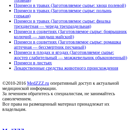
топяная)
Примеси в травах (Заготовляемое сырье: хвощ полевой)
Примеси в травах (Заготовляемое сырье: полынь
горькая)
Примеси в травах (Заготовляемое сырье: фиалка
трехцветная — череда трехраздельная)
Примеси в соцветиях (Заготовляемое сырье: боярышник
колючий — ландыш майский)
Примеси в соцветиях (Заготовляемое сырье: ромашка
аптечная — бессмертник песчаный)
Примеси в плодах и ягодах (Заготовляемое сырье:
жостер слабительный — можжевельник обыкновенный)
Примеси в листьях
Лекарственные средства животного происхождения
©2010-2016
MedZZZ.ru
оперативный доступ к актуальной
медицинской информации.
За лечением обратитесь к специалистам, не занимайтесь
самолечением.
Все права на размещенный материал принадлежат их
владельцам.