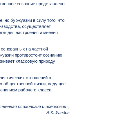
ственное сознание представлено
, но буржуазии в силу того, что
изводства, осуществляет
згляды, настроения и мнения
 основанных на частной
ржуазии противостоит сознанию
ркивает классовую природу
листических отношений в
ах общественной жизни, ведущее
знанием рабочего класса.
венная психология и идеология»,
А.К. Уледов