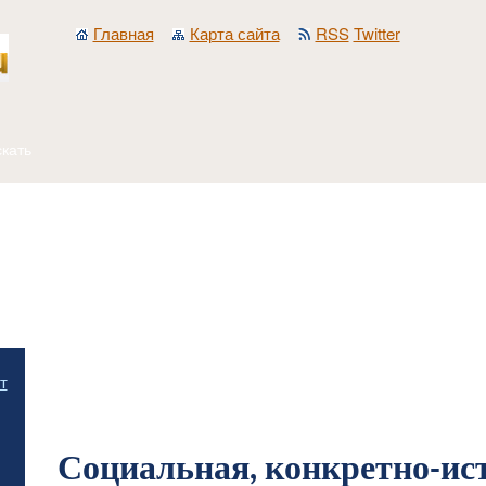
Главная
Карта сайта
RSS
Twitter
Главная
/
Общественная психология и идеология
/
Методология исследования с
т
идеологии
/
Социальная, конкретно-историческая обусловленность соотношени
идеологией
Социальная, конкретно-ис