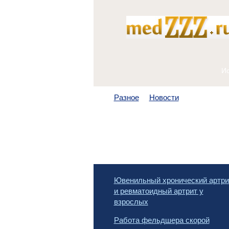
Разное
Новости
Ювенильный хронический артри
и ревматоидный артрит у
взрослых
Работа фельдшера скорой