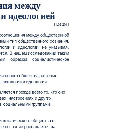
ния между
 и идеологией
11.02.2011
 соотношения между общественной
нный тип общественного сознания.
огии и идеологии, не указывая,
ются. В нашем исследовании таким
ым образом социалистическое
ия нового общества, которые
сихологии и идеологии.
яется прежде всего то, что оно
вах, настроениях и других
и социальными группами
иалистического общества с
ое сознание распадается на