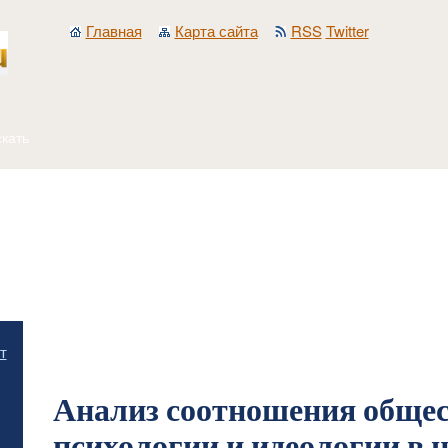
Главная
Карта сайта
RSS
Twitter
Главная
/
Общественная психология и идеология
/
Методология исследования с
т
идеологии
/
Анализ соотношения общественной психологии и идеологии в науч
Анализ соотношения обще
психологии и идеологии в 