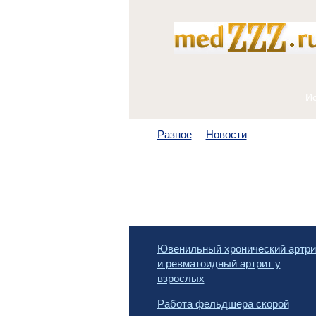
Разное
Новости
Ювенильный хронический артри
и ревматоидный артрит у
взрослых
Работа фельдшера скорой