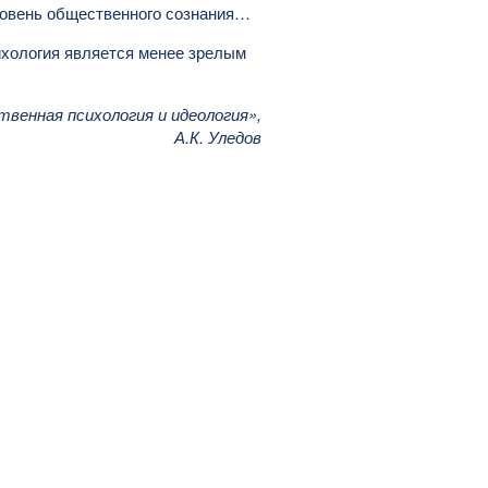
ровень общественного сознания…
ихология является менее зрелым
венная психология и идеология»,
А.К. Уледов