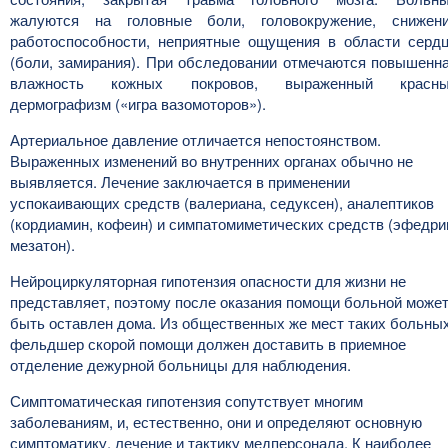
жалуются на головные боли, головокружение, снижен
работоспособности, неприятные ощущения в области серд
(боли, замирания). При обследовании отмечаются повышенн
влажность кожных покровов, выраженный красн
дермографизм («игра вазомоторов»).
Артериальное давление отличается непостоянством.
Выраженных изменений во внутренних органах обычно не
выявляется. Лечение заключается в применении
успокаивающих средств (валериана, седуксен), аналептиков
(кордиамин, кофеин) и симпатомиметических средств (эфедри
мезатон).
Нейроциркуляторная гипотензия опасности для жизни не
представляет, поэтому после оказания помощи больной може
быть оставлен дома. Из общественных же мест таких больны
фельдшер скорой помощи должен доставить в приемное
отделение дежурной больницы для наблюдения.
Симптоматическая гипотензия сопутствует многим
заболеваниям, и, естественно, они и определяют основную
симптоматику, лечение и тактику медперсонала. К наиболее