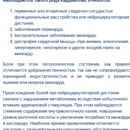
наблюдаются такого рода кардиалгии, относятся:
первичные или вторичные сердечно-сосудистые
функциональные расстройства или нейроциркуляторная
дистония;
заболевания перикарда;
воспалительные заболевания миокарда;
дистрофия сердечной мышцы (при анемии, алкоголизме,
гипертиреозе, гипотиреозе и других воздействиях на
миокард).
Боли при этом патологическом состоянии, как правил
отличаются доброкачественностью, так как не сопровождают
коронарной недостаточностью и не приводят к развит
ишемии или некроза миокарда.
Происхождение болей при нейроциркуляторной дистонии
связано с нарушением метаболизма вследствие избыточного
влияния адреналовой стимуляции. При этом наблюдаются
снижение содержания внутриклеточного калия, повышение
уровня молочной кислоты и увеличение потребности миокард
в кислороде. Наиболее яркими проявлениями отличается
дистония с диэнцефальными нарушениями, обусловленными