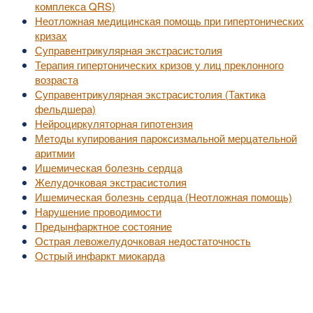
комплекса QRS)
Неотложная медицинская помощь при гипертонических
кризах
Суправентрикулярная экстрасистолия
Терапия гипертонических кризов у лиц преклонного
возраста
Суправентрикулярная экстрасистолия (Тактика
фельдшера)
Нейроциркуляторная гипотензия
Методы купирования пароксизмальной мерцательной
аритмии
Ишемическая болезнь сердца
Желудочковая экстрасистолия
Ишемическая болезнь сердца (Неотложная помощь)
Нарушение проводимости
Предынфарктное состояние
Острая левожелудочковая недостаточность
Острый инфаркт миокарда