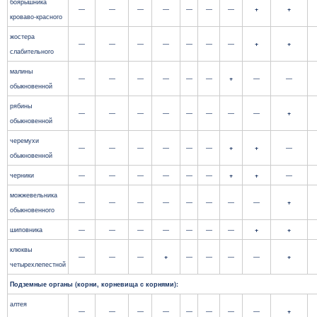
боярышника
—
—
—
—
—
—
—
+
+
кроваво-красного
жостера
—
—
—
—
—
—
—
+
+
слабительного
малины
—
—
—
—
—
—
+
—
—
обыкновенной
рябины
—
—
—
—
—
—
—
—
+
обыкновенной
черемухи
—
—
—
—
—
—
+
+
—
обыкновенной
черники
—
—
—
—
—
—
+
+
—
можжевельника
—
—
—
—
—
—
—
—
+
обыкновенного
шиповника
—
—
—
—
—
—
—
+
+
клюквы
—
—
—
+
—
—
—
—
+
четырехлепестной
Подземные органы (корни,
корневища с корнями):
алтея
—
—
—
—
—
—
—
—
+