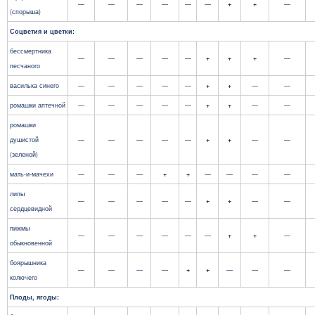
—
—
—
—
—
—
+
+
—
(спорыша)
Соцветия и цветки:
бессмертника
—
—
—
—
—
+
+
+
—
песчаного
василька синего
—
—
—
—
—
+
+
—
—
ромашки аптечной
—
—
—
—
—
+
+
—
—
ромашки
душистой
—
—
—
—
—
+
+
—
—
(зеленой)
мать-и-мачехи
—
—
—
+
+
—
—
—
—
липы
—
—
—
—
—
+
+
—
—
сердцевидной
пижмы
—
—
—
—
—
—
+
+
—
обыкновенной
боярышника
—
—
—
—
+
+
—
—
—
колючего
Плоды, ягоды: