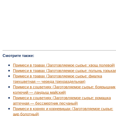
Смотрите также:
Примеси в травах (Заготовляемое сырье: хвощ полевой)
Примеси в травах (Заготовляемое сырье: полынь горькая
Примеси в травах (Заготовляемое сырье: фиалка
трехцветная — череда трехраздельная)
Примеси в соцветиях (Заготовляемое сырье: боярышник
колючий — ландыш майский)
Примеси в соцветиях (Заготовляемое сырье: ромашка
аптечная — бессмертник песчаный)
Примеси в корнях и корневищах (Заготовляемое сырье:
аир болотный)