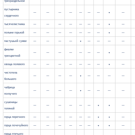
трехраздельной
пустырника
—
—
—
—
—
—
—
+
—
сердечного
тысячелистника
—
—
—
—
—
—
—
+
—
полыни горькой
—
—
—
—
—
—
—
+
—
пастушьей сумки
—
—
—
—
+
—
—
—
—
фиалки
—
—
—
—
—
—
—
+
—
трехцветной
хвоща полевого
—
—
—
—
—
—
—
+
—
чистотела
—
—
—
—
+
—
—
—
—
большого
чабреца
—
—
—
—
+
—
—
—
—
ползучего
сушеницы
—
—
—
—
—
—
+
+
—
топяной
горца перечного
—
—
—
—
—
—
+
+
—
горца почечуйного
—
—
—
—
—
—
+
+
—
горца птичьего