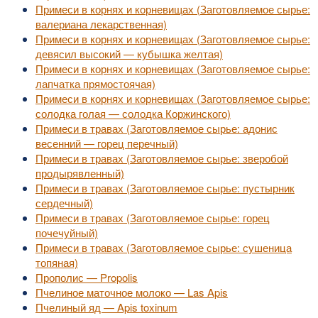
Примеси в корнях и корневищах (Заготовляемое сырье:
валериана лекарственная)
Примеси в корнях и корневищах (Заготовляемое сырье:
девясил высокий — кубышка желтая)
Примеси в корнях и корневищах (Заготовляемое сырье:
лапчатка прямостоячая)
Примеси в корнях и корневищах (Заготовляемое сырье:
солодка голая — солодка Коржинского)
Примеси в травах (Заготовляемое сырье: адонис
весенний — горец перечный)
Примеси в травах (Заготовляемое сырье: зверобой
продырявленный)
Примеси в травах (Заготовляемое сырье: пустырник
сердечный)
Примеси в травах (Заготовляемое сырье: горец
почечуйный)
Примеси в травах (Заготовляемое сырье: сушеница
топяная)
Прополис — Propolis
Пчелиное маточное молоко — Las Apis
Пчелиный яд — Apis toxinum