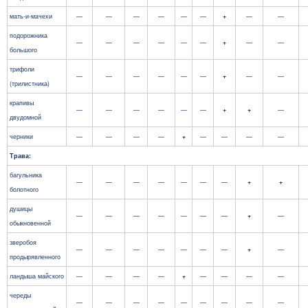
мать-и-мачехи
—
—
—
—
—
—
+
—
—
подорожника
—
—
—
—
—
—
+
—
—
большого
трифоли
—
—
—
—
—
—
+
—
—
(трилистника)
крапивы
—
—
—
—
—
—
+
+
—
двудомной
черники
—
—
—
—
+
—
—
—
—
Трава:
багульника
—
—
—
—
—
—
—
+
+
болотного
душицы
—
—
—
—
—
—
—
+
—
обыкновенной
зверобоя
—
—
—
—
—
—
—
+
—
продырявленного
ландыша майского
—
—
—
—
+
—
—
—
—
череды
—
—
—
—
—
—
—
—
—