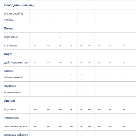
Соплодия («шишки»):
ольхи серой и
+
+
—
—
—
—
—
—
—
клейкой
Почки
:
березовые
—
—
+
+
—
—
—
—
—
сосновые
—
—
+
+
—
—
—
—
—
Кора:
дуба черешчатого
—
—
—
+
+
—
—
—
—
калины
—
—
—
+
+
—
—
—
—
обыкновенной
крушины
—
—
—
+
+
—
—
—
—
ольховидной
Листья:
брусники
—
—
—
+
+
—
—
—
+
толокнянки
—
—
—
+
+
—
—
—
+
земляники лесной
—
—
—
—
+
—
—
—
—
ландыша майского
—
—
—
—
+
—
—
—
—