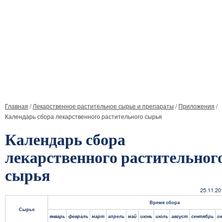
Главная
/
Лекарственное растительное сырье и препараты
/
Приложения
/
Календарь сбора лекарственного растительного сырья
Календарь сбора
лекарственного растительног
сырья
25.11.20
Время сбора
Сырье
январь
февраль
март
апрель
май
июнь
июль
август
сентябрь
о