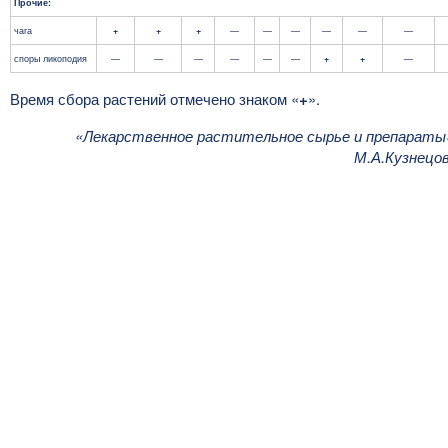
Прочие:
чага
+
+
+
—
—
—
—
—
—
споры ликоподия
—
—
—
—
—
—
+
+
—
Время сбора растений отмечено знаком «
+
».
«Лекарственное растительное сырье и препараты
М.А.Кузнецо