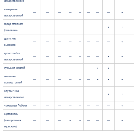
лекарственного
валерианы
—
—
—
—
—
—
—
—
+
лекарственной
горца змеиного
—
—
—
—
—
—
—
+
+
(змеевика)
девясила
—
—
—
—
—
—
—
—
+
высокого
кровохлебки
—
—
—
—
—
—
—
+
+
лекарственной
кубышки желтой
—
—
—
—
—
—
+
+
—
лапчатки
—
—
—
—
—
—
+
+
+
прямостоячей
одуванчика
—
—
—
—
—
—
—
+
+
лекарственного
чемерицы Лобеля
—
—
—
—
—
—
—
—
+
щитовника
(папоротника
—
—
—
+
+
—
—
—
+
мужского)