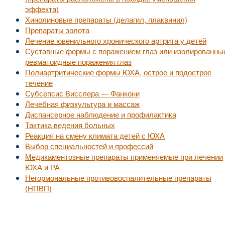
эффекта)
Хинолиновые препараты (делагил, плаквинил)
Препараты золота
Лечение ювенильного хронического артрита у детей
Суставные формы с поражением глаз или изолированны
ревматоидные поражения глаз
Полиартритические формы ЮХА, острое и подострое
течение
Субсепсис Висслера — Фанкони
Лечебная физкультура и массаж
Диспансерное наблюдение и профилактика
Тактика ведения больных
Реакция на смену климата детей с ЮХА
Выбор специальностей и профессий
Медикаментозные препараты применяемые при лечении
ЮХА и РА
Негормональные противовоспалительные препараты
(НПВП)