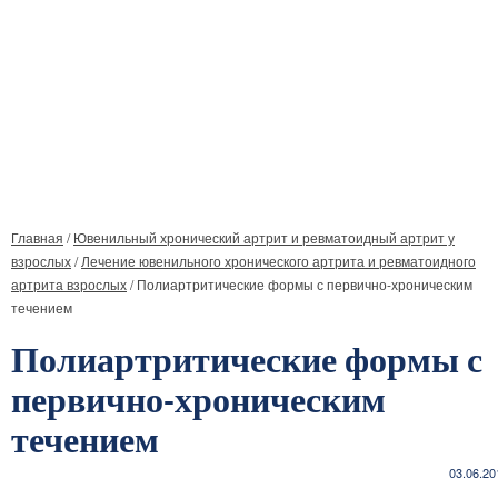
Главная
/
Ювенильный хронический артрит и ревматоидный артрит у
взрослых
/
Лечение ювенильного хронического артрита и ревматоидного
артрита взрослых
/
Полиартритические формы с первично-хроническим
течением
Полиартритические формы с
первично-хроническим
течением
03.06.20