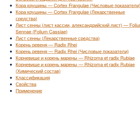
Кора крушины — Cortex Frangulae (Числовые показатели
Кора крушины — Cortex Frangulae (Лекарственные
средства)
Лист сенны (лист кассии, александрийский лист) — Foli
Sennae (Folium Cassiae)
Лист сенны (Лекарственные средства)
Корень ревеня — Radix Rhei
Корень ревеня — Radix Rhei (Числовые показатели)
Корневище и корень марены — Rhizoma et radix Rubiae
Корневище и корень марены — Rhizoma et radix Rubiae
(Химический состав)
Классификация
Свойства
Применение