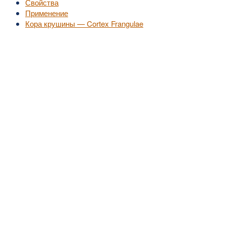
Свойства
Применение
Кора крушины — Cortex Frangulae
©2010-2016
MedZZZ.ru
оперативный доступ к актуальной медицинской информа
За лечением обратитесь к специалистам, не занимайтесь самолечением.
Все права на размещенный материал принадлежат их владельцам.
MedZZZ.ru