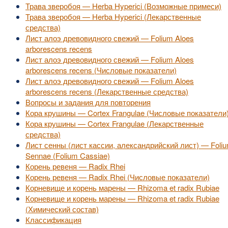
Трава зверобоя — Herba Hyperici (Возможные примеси)
Трава зверобоя — Herba Hyperici (Лекарственные
средства)
Лист алоэ древовидного свежий — Folium Aloes
arborescens recens
Лист алоэ древовидного свежий — Folium Aloes
arborescens recens (Числовые показатели)
Лист алоэ древовидного свежий — Folium Aloes
arborescens recens (Лекарственные средства)
Вопросы и задания для повторения
Кора крушины — Cortex Frangulae (Числовые показатели
Кора крушины — Cortex Frangulae (Лекарственные
средства)
Лист сенны (лист кассии, александрийский лист) — Foli
Sennae (Folium Cassiae)
Корень ревеня — Radix Rhei
Корень ревеня — Radix Rhei (Числовые показатели)
Корневище и корень марены — Rhizoma et radix Rubiae
Корневище и корень марены — Rhizoma et radix Rubiae
(Химический состав)
Классификация