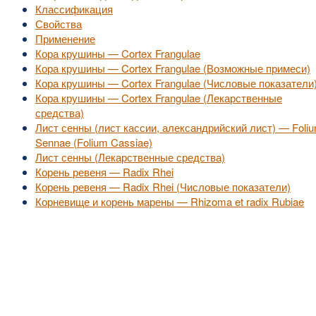
Классификация
Свойства
Применение
Кора крушины — Cortex Frangulae
Кора крушины — Cortex Frangulae (Возможные примеси)
Кора крушины — Cortex Frangulae (Числовые показатели
Кора крушины — Cortex Frangulae (Лекарственные
средства)
Лист сенны (лист кассии, александрийский лист) — Foli
Sennae (Folium Cassiae)
Лист сенны (Лекарственные средства)
Корень ревеня — Radix Rhei
Корень ревеня — Radix Rhei (Числовые показатели)
Корневище и корень марены — Rhizoma et radix Rubiae