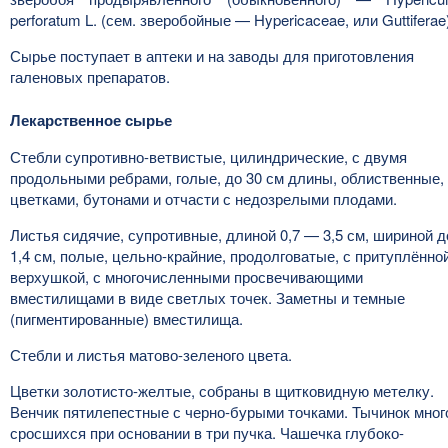
perforatum L. (сем. зверобойные — Hypericaceae, или Guttiferae
Сырье поступает в аптеки и на заводы для приготовления
галеновых препаратов.
Лекарственное сырье
Стебли супротивно-ветвистые, цилиндрические, с двумя
продольными ребрами, голые, до 30 см длины, облиственные,
цветками, бутонами и отчасти с недозрелыми плодами.
Листья сидячие, супротивные, длиной 0,7 — 3,5 см, шириной д
1,4 см, полые, цельно-крайние, продолговатые, с притуплённо
верхушкой, с многочисленными просвечивающими
вместилищами в виде светлых точек. Заметны и темные
(пигментированные) вместилища.
Стебли и листья матово-зеленого цвета.
Цветки золотисто-желтые, собраны в щитковидную метелку.
Венчик пятилепестные с черно-бурыми точками. Тычинок мног
сросшихся при основании в три пучка. Чашечка глубоко-