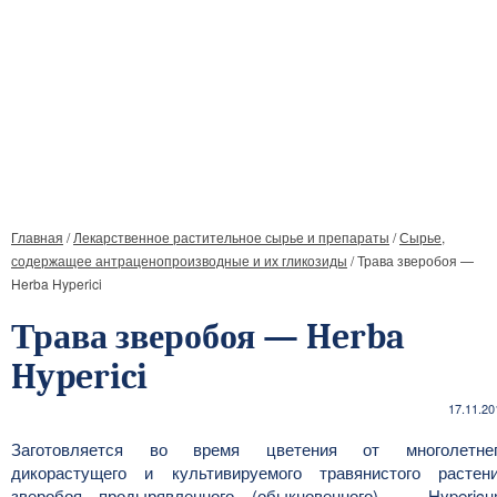
Главная
/
Лекарственное растительное сырье и препараты
/
Сырье,
содержащее антраценопроизводные и их гликозиды
/
Трава зверобоя —
Herba Hyperici
Трава зверобоя — Herba
Hyperici
17.11.20
Заготовляется во время цветения от многолетне
дикорастущего и культивируемого травянистого растен
зверобоя продырявленного (обыкновенного) — Hyperic