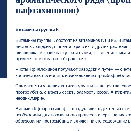
нафтахинонов)
Витамины группы К
Витамины группы К состоят из витаминов K1 и К2. Вита
листьях люцерны, шпината, крапивы и других растений,
шиповника, в траве пастушьей сумки, тысячелистника и
применяют в отварах, сборах, чаях.
Чистый филлохинон получают заводским путем — синте
количествах приводит к возникновению тромбофлебита.
Снимают эти явления антикоагулянты — вещества, спос
протромбина, снижать свертываемость крови. Антивита
неодикумарин.
Витамин К (фарнахинон) — продукт жизнедеятельности 
необходимы для нормального процесса свертывания кров
образовании протромбина и влияют на его содержание в 