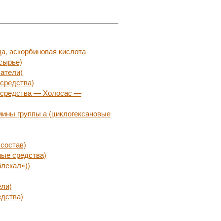
а, аскорбиновая кислота
сырье)
атели)
средства)
 средства — Холосас —
ины группы а (циклогексановые
состав)
ные средства)
лекал»))
ели)
едства)