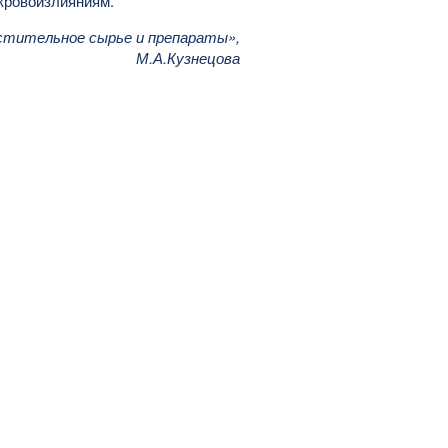
 кровоизлияниям.
стительное сырье и препараты»,
М.А.Кузнецова