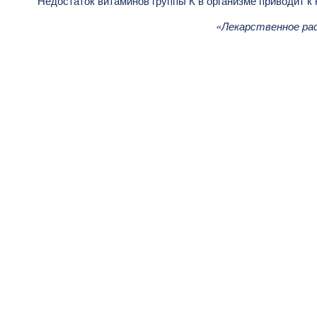
Недостаток витаминов группы К в организме приводит к
«Лекарственное ра