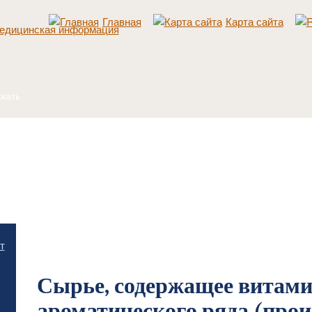
Главная
Карта сайта
Главная
/
Лекарственное растительное сырье и препараты
/
Сырье, содержащее
т
ароматического ряда (производные нафтахинонов)
Сырье, содержащее витам
ароматического ряда (про