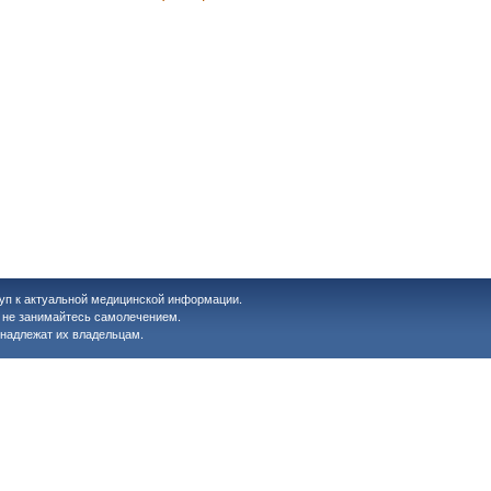
уп к актуальной медицинской информации.
, не занимайтесь самолечением.
надлежат их владельцам.
у взрослых