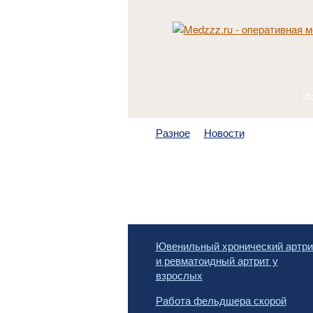
Разное
Новости
Ювенильный хронический артри
и ревматоидный артрит у
взрослых
Работа фельдшера скорой