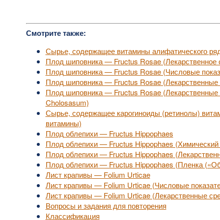
Смотрите также:
Сырье, содержащее витамины алифатического ряд
Плод шиповника — Fructus Rosae (Лекарственное 
Плод шиповника — Fructus Rosae (Числовые показ
Плод шиповника — Fructus Rosae (Лекарственные 
Плод шиповника — Fructus Rosae (Лекарственные
Cholosasum)
Сырье, содержащее карогиноиды (ретинолы) витам
витамины)
Плод облепихи — Fructus Hippophaes
Плод облепихи — Fructus Hippophaes (Химический 
Плод облепихи — Fructus Hippophaes (Лекарствен
Плод облепихи — Fructus Hippophaes (Пленка («Об
Лист крапивы — Folium Urticae
Лист крапивы — Folium Urticae (Числовые показат
Лист крапивы — Folium Urticae (Лекарственные ср
Вопросы и задания для повторения
Классификация