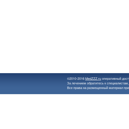
©2010-2016
MedZZZ.ru
оперативный дост
За лечением обратитесь к специалистам
Все права на размещенный материал при
MedZZZ.ru
Ювенильный хронический артрит и ревматоидный артрит 
Работа фельдшера скорой помощи
Лекарственное растительное сырье и препараты
Аллергия, конституция, наследственность и иммунитет