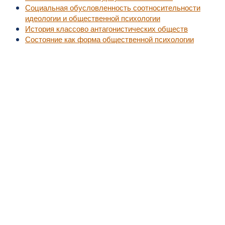
Социальная обусловленность соотносительности
идеологии и общественной психологии
История классово антагонистических обществ
Состояние как форма общественной психологии
©2010-2016
MedZZZ.ru
оперативный доступ к актуальной медицинской информа
За лечением обратитесь к специалистам, не занимайтесь самолечением.
Все права на размещенный материал принадлежат их владельцам.