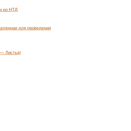
и но НТД
деленная для проведения
 — Листья)