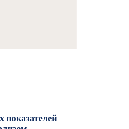
ырьевого промысла
/
Методы определения
х показателей
ализом