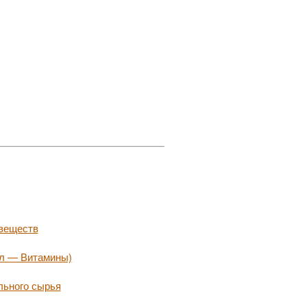
 веществ
ал — Витамины)
льного сырья