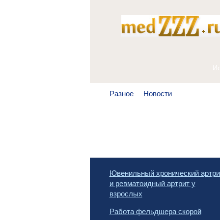
Разное
Новости
Ювенильный хронический артри
и ревматоидный артрит у
взрослых
Работа фельдшера скорой