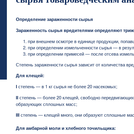
Определение зараженности сырья
Зараженность сырья вредителями определяют три
при внешнем осмотре в единице продукции, попав
при определении измельченности сырья — в резуль
при определении примесей — после отсева измель
Степень зараженности сырья зависит от количества вред
Для клещей:
I
степень — в 1 кг сырья не более 20 насекомых;
II
степень — более 20 клещей, свободно передвигающихс
образующих сплошных масс;
III
степень — клещей много, они образуют сплошные мас
Для амбарной моли и хлебного точильщика: