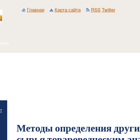
Главная
Карта сайта
RSS
Twitter
Главная
/
Лекарственное растительное сырье и препараты
/
История развития с
т
других показателей сырья товароведческим анализом
Методы определения други
сырья товароведческим ан