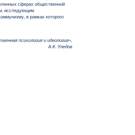
деленных сферах общественной
ам, исследующим
коммунизму, в рамках которого
венная психология и идеология»,
А.К. Уледов