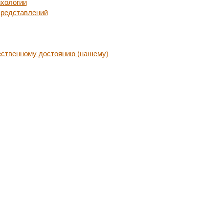
ихологии
представлений
ественному достоянию (нашему)