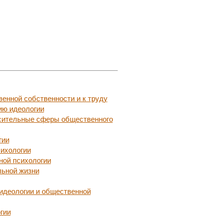
енной собственности и к труду
ию идеологии
осительные сферы общественного
гии
сихологии
ной психологии
льной жизни
идеологии и общественной
гии