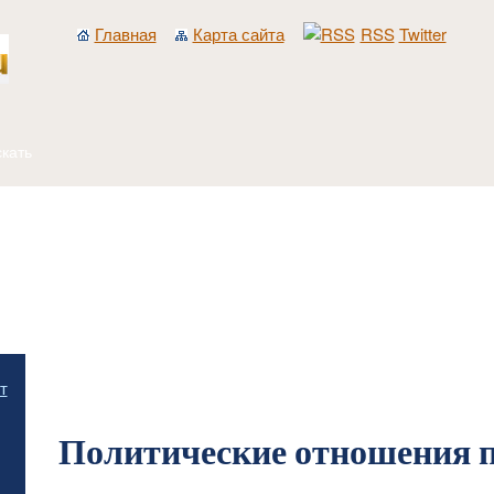
Главная
Карта сайта
RSS
Twitter
Главная
/
Общественная психология и идеология
/
Соотношение общественной п
т
сознании
/
Политические отношения по К. Марксу
Политические отношения п