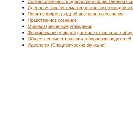
Соотносительность идеологии и общественной пс
Идеология как система теоретических взглядов и 
Понятие форма (вид) общественного сознания
Нравственное сознание
Мировоззренческие убеждения
Формирование у людей должное отношение к общ
Общественные отношения товаропроизводителей
Идеология (Специфические функции)
уп к актуальной медицинской информации.
, не занимайтесь самолечением.