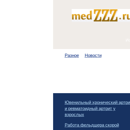
Разное
Новости
Ювенильный хронический артри
и ревматоидный артрит у
взрослых
Работа фельдшера скорой