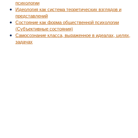
психологии
Идеология как система теоретических взглядов и
представлений
Состояние как форма общественной психологии
(Субъективные состояния)
Самосознание класса, выраженное в идеалах, целях,
задачах
©2010-2016
MedZZZ.ru
оперативный доступ к актуальной медицинской информа
За лечением обратитесь к специалистам, не занимайтесь самолечением.