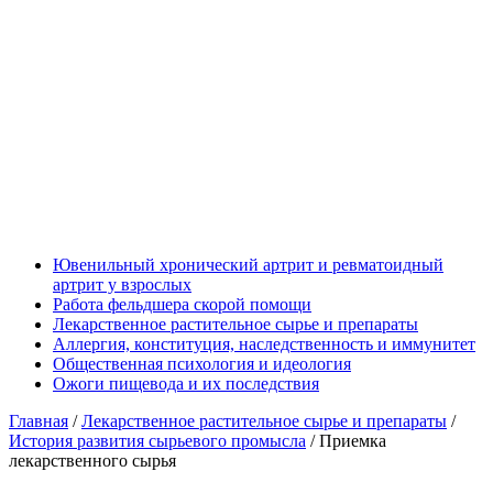
Ювенильный хронический артрит и ревматоидный
артрит у взрослых
Работа фельдшера скорой помощи
Лекарственное растительное сырье и препараты
Аллергия, конституция, наследственность и иммунитет
Общественная психология и идеология
Ожоги пищевода и их последствия
Главная
/
Лекарственное растительное сырье и препараты
/
История развития сырьевого промысла
/
Приемка
лекарственного сырья