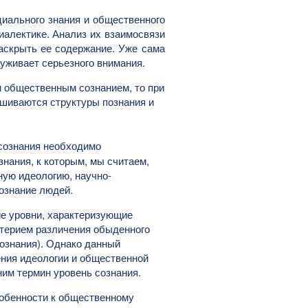
циального знания и общественного
иалектике. Анализ их взаимосвязи
раскрыть ее содержание. Уже сама
уживает серьезного внимания.
и общественным сознанием, то при
ешиваются структуры познания и
сознания необходимо
знания, к которым, мы считаем,
ую идеологию, научно-
ознание людей.
е уровни, характеризующие
итерием различения обыденного
сознания). Однако данный
ения идеологии и общественной
ним термин уровень сознания.
собенности к общественному