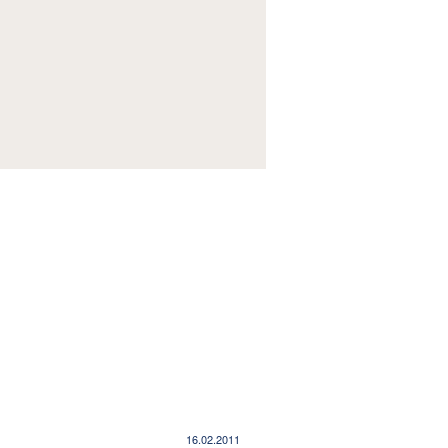
сихологии и идеологии в общественном
16.02.2011