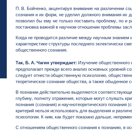
П. В. Бойченко, акцентируя внимание на различении со
сознания и их форм, не уделил должного внимания их д
позволил бы ему не только поставить проблему, по и 
постановка важной в научном отношении проблемы засл
Когда не проводится различие между научным знанием 
характеристике структуры последнего эклектически см
общественного сознания.
Так, Б. А. Чагин утверждает:
Изучение общественного 
предполагает прежде всего анализ основных уровней со
следует отнести общественную психологию, общественн
теоретическое сознание общества, а также обыденное с
В познании действительно выделяются соответствующи
глубину, полноту отражения, которые могут слуяшть кр
познания (сознания) и научнотеоретического познания (
критерий нельзя использовать для выделения и различ
психологии. К ним, как будет показано дальше, неприме
С отношением общественного сознания к познанию, в о