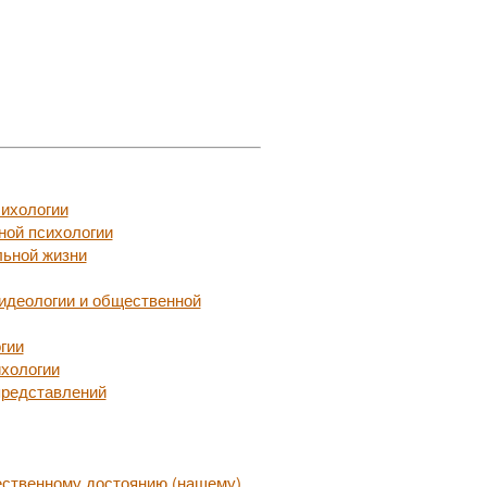
сихологии
ной психологии
льной жизни
идеологии и общественной
гии
ихологии
представлений
ественному достоянию (нашему)