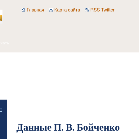
Главная
Карта сайта
RSS
Twitter
Главная
/
Общественная психология и идеология
/
Соотношение общественной п
т
сознании
/
Данные П. В. Бойченко
Данные П. В. Бойченко