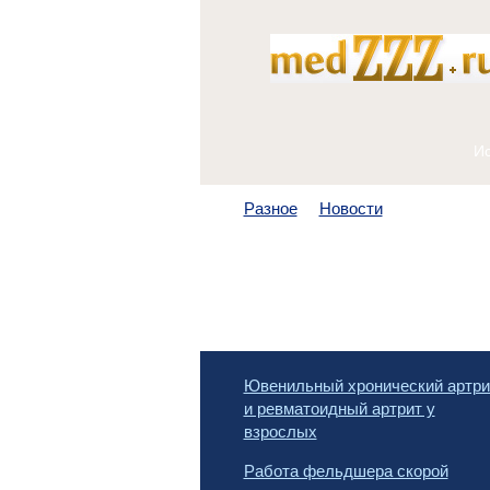
Разное
Новости
Ювенильный хронический артри
и ревматоидный артрит у
взрослых
Работа фельдшера скорой