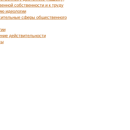
енной собственности и к труду
ию идеологии
осительные сферы общественного
гии
ение действительности
сы