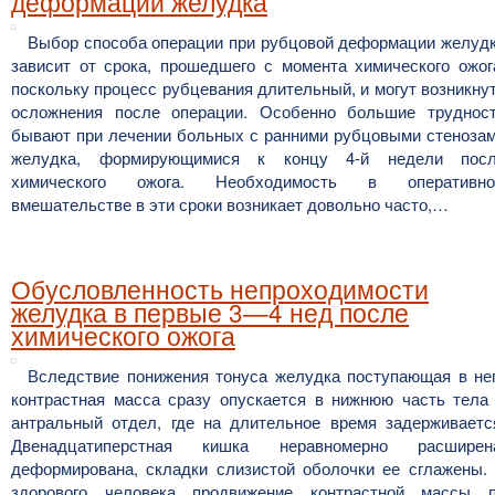
деформации желудка
Выбор способа операции при рубцовой деформации желуд
зависит от срока, прошедшего с момента химического ожог
поскольку процесс рубцевания длительный, и могут возникну
осложнения после операции. Особенно большие труднос
бывают при лечении больных с ранними рубцовыми стеноза
желудка, формирующимися к концу 4-й недели пос
химического ожога. Необходимость в оперативн
вмешательстве в эти сроки возникает довольно часто,…
Обусловленность непроходимости
желудка в первые 3—4 нед после
химического ожога
Вследствие понижения тонуса желудка поступающая в не
контрастная масса сразу опускается в нижнюю часть тела
антральный отдел, где на длительное время задерживаетс
Двенадцатиперстная кишка неравномерно расширен
деформирована, складки слизистой оболочки ее сглажены.
здорового человека продвижение контрастной массы 