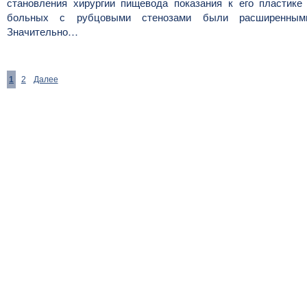
становления хирургии пищевода показания к его пластике
больных с рубцовыми стенозами были расширенным
Значительно…
1
2
Далее
©2010-2016
MedZZZ.ru
оперативный доступ к актуальной медицинской информа
За лечением обратитесь к специалистам, не занимайтесь самолечением.
Все права на размещенный материал принадлежат их владельцам.