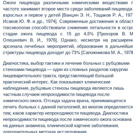
Ожоги пищевода различными химическими веществами 
частоте занимают второе место среди заболеваний пищевода
взрослых и первое у детей [Ванцян Э. Н., Тощаков Р. А., 197
Исаков Ю. Ф. и др., 1974]. Современные достижения в облас
токсикологии способствовали снижению летальности в остр
стадии ожога пищевода с 15 до 4,5% [Прохоров В. М
Олешкевич В. И., 1976]. Однако, несмотря на расширен
арсенала лечебных мероприятий, образование в дальнейш
стриктуры пищевода доходит до 73% [Сапожникова М. А., 1978
Диагностика, выбор тактики и лечение больных с рубцовыми
стенозами пищевода — один из сложных разделов хирургии
пищеварительного тракта, представляющий большой
практический интерес. Как показывают клинические
наблюдения, рубцовые стенозы пищевода являются лишь
частным случаем непроходимости пищевода после
химического ожога. Отсюда задача врача, принимающегося
лечить больных с данной патологией, во многом определяется
тем, каков характер непроходимости пищевода. Диагностика
непроходимости пищевода после химического ожога основана
на данных анамнеза, клинической картине заболевания,
дополнительных методах исследования.