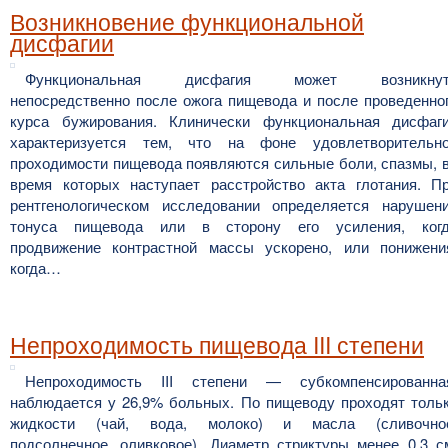
Возникновение функциональной
дисфагии
Функциональная дисфагия может возникнут
непосредственно после ожога пищевода и после проведенно
курса бужирования. Клинически функциональная дисфаг
характеризуется тем, что на фоне удовлетворительн
проходимости пищевода появляются сильные боли, спазмы, 
время которых наступает расстройство акта глотания. П
рентгенологическом исследовании определяется нарушен
тонуса пищевода или в сторону его усиления, ког
продвижение контрастной массы ускорено, или понижени
когда…
Непроходимость пищевода III степени
Непроходимость III степени — субкомпенсированна
наблюдается у 26,9% больных. По пищеводу проходят толь
жидкости (чай, вода, молоко) и масла (сливочно
подсолнечное, оливковое). Диаметр стриктуры менее 0,3 с