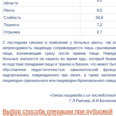
области
Рвота
9,5
Слабость
54,8
Тошнота
7,2
Отрыжка
2,7
С последним связано и появление у больных рвоты, так к
непроходимость пищевода сопровождается лишь срыгивани
пищи, возникающим сразу после приема пищи. Неред
больные жалуются на кашель во время еды, который быва
вследствие попадания пищи в трахею и бронхи, что может бы
обусловлено недостаточностью замыкательной функц
надгортанника, поврежденного при ожоге, а также наличи
пищеводно-трахеального или пищеводно-бронхиального свища
«Ожоги пищевода и их последствия
Г.Л.Ратнер, В.И.Белокон
Выбор способа операции при рубцовой