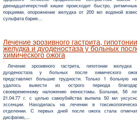
двенадцатиперстной кишке происходит быстро, ритмичны
порциями, опорожнение желудка от 200 мл водяной взве
сульфата бария…
Лечение эрозивного гастрита, гипотони
желудка и дуоденостаза у больных посл
химического ожога
Лечение эрозивного гастрита, гипотонии желудка
дуоденостаза у больных после химического ожо
представляет большие трудности. Только 1 больную н
удалось вывести из острого периода благодар
своевременному наложению еюностомы. Больная, 56 ле
21.04.77 г. с целью самоубийства выпила 50 мл уксусн
эссенции. Находилась на лечении в токсикологическ
отделении. С первых дней после ожога стала отмеча
дисфагию,…