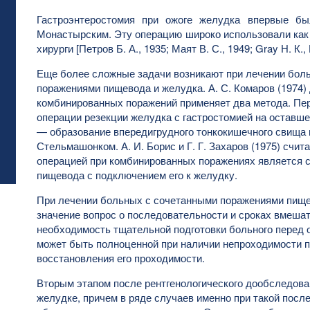
Гастроэнтеростомия при ожоге желудка впервые бы
Монастырским. Эту операцию широко использовали как 
хирурги [Петров Б. А., 1935; Маят В. С., 1949; Gray Н. К., 
Еще более сложные задачи возникают при лечении бол
поражениями пищевода и желудка. А. С. Комаров (1974)
комбинированных поражений применяет два метода. Пер
операции резекции желудка с гастростомией на оставше
— образование впередигрудного тонкокишечного свища п
Стельмашонком. А. И. Борис и Г. Г. Захаров (1975) счи
операцией при комбинированных поражениях является с
пищевода с подключением его к желудку.
При лечении больных с сочетанными поражениями пище
значение вопрос о последовательности и сроках вмеша
необходимость тщательной подготовки больного перед о
может быть полноценной при наличии непроходимости п
восстановления его проходимости.
Вторым этапом после рентгенологического дообследов
желудке, причем в ряде случаев именно при такой посл