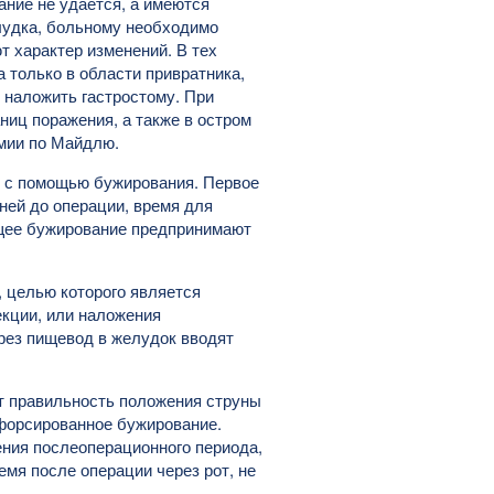
ние не удается, а имеются
лудка, больному необходимо
 характер изменений. В тех
 только в области привратника,
 наложить гастростому. При
ниц поражения, а также в остром
мии по Майдлю.
 с помощью бужирования. Первое
ей до операции, время для
ющее бужирование предпринимают
 целью которого является
екции, или наложения
рез пищевод в желудок вводят
ют правильность положения струны
 форсированное бужирование.
ния послеоперационного периода,
мя после операции через рот, не