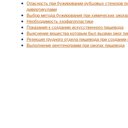
Опасность при бужировании рубцовых стенозов п
дивертикулами
Выбор метода бужирования при химических ожога
Необходимость эзофагопластики
Показания к созданию искусственного пищевода
Выяснение вещества которым был вызван ожог п
Резекция грудного отдела пищевода при создании
Выполнение рентгенограмм при ожогах пищевода
уп к актуальной медицинской информации.