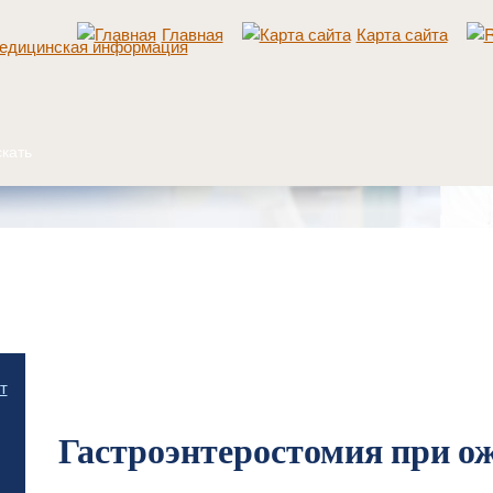
Главная
Карта сайта
Главная
/
Ожоги пищевода и их последствия
/
Диагностика, классификация и леч
т
стриктурами пищевода
/
Гастроэнтеростомия при ожоге желудка
Гастроэнтеростомия при о