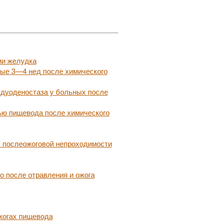
ии желудка
ые 3—4 нед после химического
и дуоденостаза у больных после
ью пищевода после химического
я послеожоговой непроходимости
 после отравления и ожога
жогах пищевода