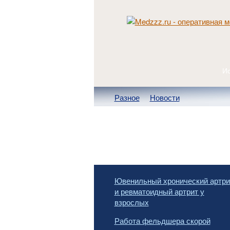
Разное
Новости
Ювенильный хронический артри
и ревматоидный артрит у
взрослых
Работа фельдшера скорой