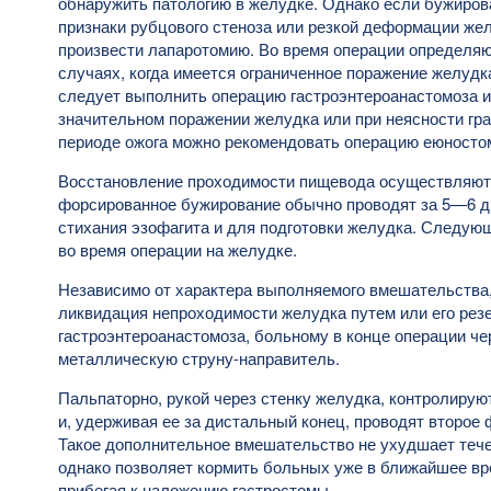
обнаружить патологию в желудке. Однако если бужирова
признаки рубцового стеноза или резкой деформации же
произвести лапаротомию. Во время операции определяют
случаях, когда имеется ограниченное поражение желудка
следует выполнить операцию гастроэнтероанастомоза и
значительном поражении желудка или при неясности гра
периоде ожога можно рекомендовать операцию еюносто
Восстановление проходимости пищевода осуществляют
форсированное бужирование обычно проводят за 5—6 дн
стихания эзофагита и для подготовки желудка. Следу
во время операции на желудке.
Независимо от характера выполняемого вмешательства,
ликвидация непроходимости желудка путем или его рез
гастроэнтероанастомоза, больному в конце операции че
металлическую струну-направитель.
Пальпаторно, рукой через стенку желудка, контролиру
и, удерживая ее за дистальный конец, проводят второе
Такое дополнительное вмешательство не ухудшает тече
однако позволяет кормить больных уже в ближайшее вре
прибегая к наложению гастростомы.