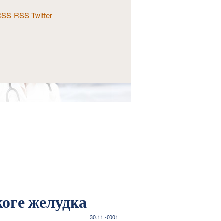
RSS
Twitter
ебная тактика у больных с рубцовыми
жоге желудка
30.11.-0001