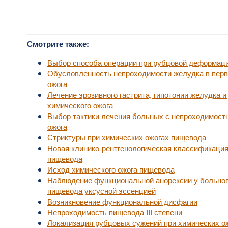
Смотрите также:
Выбор способа операции при рубцовой деформац
Обусловленность непроходимости желудка в перв
ожога
Лечение эрозивного гастрита, гипотонии желудка 
химического ожога
Выбор тактики лечения больных с непроходимост
ожога
Стриктуры при химических ожогах пищевода
Новая клинико-рентгенологическая классификаци
пищевода
Исход химического ожога пищевода
Наблюдение функциональной анорексии у больного
пищевода уксусной эссенцией
Возникновение функциональной дисфагии
Непроходимость пищевода III степени
Локализация рубцовых сужений при химических о