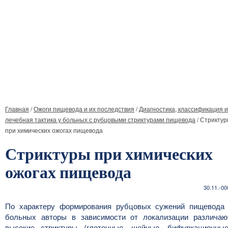
Главная
/
Ожоги пищевода и их последствия
/
Диагностика, классификация и
лечебная тактика у больных с рубцовыми стриктурами пищевода
/
Стрикту
при химических ожогах пищевода
Стриктуры при химических
ожогах пищевода
30.11.-00
По характеру формирования рубцовых сужений пищевода
больных авторы в зависимости от локализации различаю
высокие стриктуры (глоточные, шейные, бифуркационные