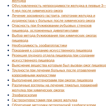
желудка
Обусловленность непроходимости желудка в первые 3
4 нед после химического ожога
Лечение эрозивного гастрита, гипотонии желудка и
дуоденостаза у больных после химического ожога
Опасность при бужировании рубцовых стенозов
пищевода, осложненных дивертикулами
Выбор метода бужирования при химических ожогах
пищевода
Необходимость эзофагопластики
Показания к созданию искусственного пищевода
Резекция грудного отдела пищевода при создании
искусственного пищевода
Выяснение вещества которым был вызван ожог пищево
Трудности при лечении больных после отравления
коррозивными жидкостями
Выполнение рентгенограмм при ожогах пищевода
Различные взгляды на лечение тяжелых поражений
желудка при химических ожогах
Эзофагоскопия
Гастроэнтеростомия при ожоге желудка
Облегчение методики ретроградной эзофагоскопии