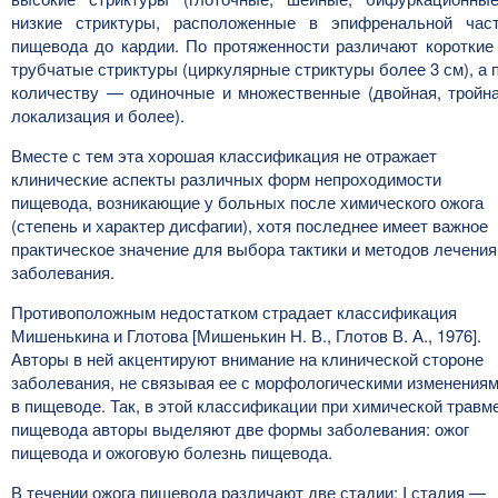
низкие стриктуры, расположенные в эпифренальной час
пищевода до кардии. По протяженности различают короткие
трубчатые стриктуры (циркулярные стриктуры более 3 см), а 
количеству — одиночные и множественные (двойная, тройн
локализация и более).
Вместе с тем эта хорошая классификация не отражает
клинические аспекты различных форм непроходимости
пищевода, возникающие у больных после химического ожога
(степень и характер дисфагии), хотя последнее имеет важное
практическое значение для выбора тактики и методов лечения
заболевания.
Противоположным недостатком страдает классификация
Мишенькина и Глотова [Мишенькин Н. В., Глотов В. А., 1976].
Авторы в ней акцентируют внимание на клинической стороне
заболевания, не связывая ее с морфологическими изменения
в пищеводе. Так, в этой классификации при химической травм
пищевода авторы выделяют две формы заболевания: ожог
пищевода и ожоговую болезнь пищевода.
В течении ожога пищевода различают две стадии: I стадия —