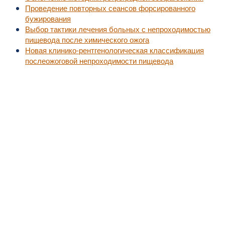
Проведение повторных сеансов форсированного
бужирования
Выбор тактики лечения больных с непроходимостью
пищевода после химического ожога
Новая клинико-рентгенологическая классификация
послеожоговой непроходимости пищевода
©2010-2016
MedZZZ.ru
оперативный доступ к актуальной медицинской информа
За лечением обратитесь к специалистам, не занимайтесь самолечением.
Все права на размещенный материал принадлежат их владельцам.