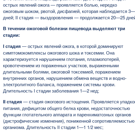
острых явлений ожога — проявляется болью, нередко
ожоговым шоком, рвотой, дисфагией, которая наблюдается 3
дней; II стадия — выздоровления — продолжается 20—25 дне
В течении ожоговой болезни пищевода выделяют три
стадии:
I стадия
— острых явлений ожога, в которой доминируют
симптомокомплексы ожогового шока и токсемии. Она
характеризуется нарушением глотания, плазмопотерей,
кровотечением из пораженных участков, выраженными
длительными болями, ожоговой токсемией, поражением
внутренних органов, нарушением обмена веществ и водно-
электролитного баланса, поражением системы крови.
Длительность I стадии заболевания 1—2 нед;
II стадия
— стадия ожогового истощения. Проявляется упадк
питания, дефицитом общего белка крови, недостаточностью
функции глотательного аппарата и паренхиматозных органов
(дистрофические изменения), пониженной сопротивляемостью
организма. Длительность II стадии 1—1 1/2 мес;