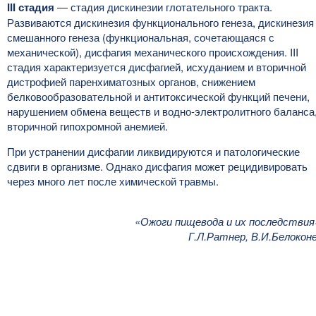
III стадия
— стадия дискинезии глотательного тракта.
Развиваются дискинезия функционального генеза, дискинезия
смешанного генеза (функциональная, сочетающаяся с
механической), дисфагия механического происхождения. III
стадия характеризуется дисфагией, исхуданием и вторичной
дистрофией паренхиматозных органов, снижением
белковообразовательной и антитоксической функций печени,
нарушением обмена веществ и водно-электролитного баланса
вторичной гипохромной анемией.
При устранении дисфагии ликвидируются и патологические
сдвиги в организме. Однако дисфагия может рецидивировать
через много лет после химической травмы.
«Ожоги пищевода и их последствия
Г.Л.Ратнер, В.И.Белокон