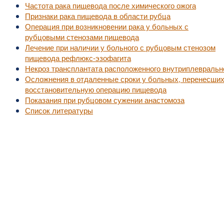
Частота рака пищевода после химического ожога
Признаки рака пищевода в области рубца
Операция при возникновении рака у больных с
рубцовыми стенозами пищевода
Лечение при наличии у больного с рубцовым стенозом
пищевода рефлюкс-эзофагита
Некроз трансплантата расположенного внутриплевральн
Осложнения в отдаленные сроки у больных, перенесши
восстановительную операцию пищевода
Показания при рубцовом сужении анастомоза
Список литературы