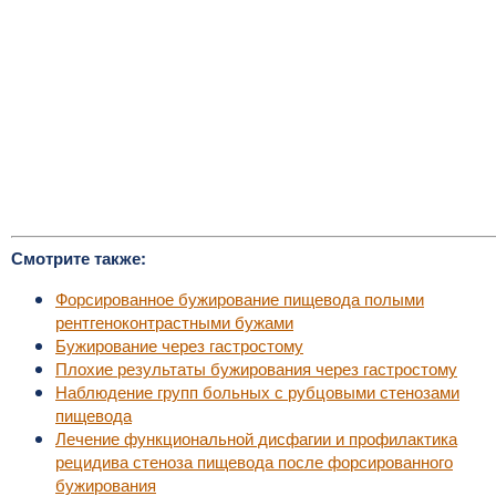
Смотрите также:
Форсированное бужирование пищевода полыми
рентгеноконтрастными бужами
Бужирование через гастростому
Плохие результаты бужирования через гастростому
Наблюдение групп больных с рубцовыми стенозами
пищевода
Лечение функциональной дисфагии и профилактика
рецидива стеноза пищевода после форсированного
бужирования