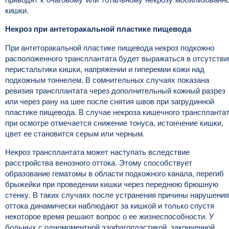
кишки.
Некроз при антеторакальной пластике пищевода
При антеторакальной пластике пищевода некроз подкожно
расположенного трансплантата будет выражаться в отсутстви
перистальтики кишки, напряжении и гиперемии кожи над
подкожным тоннелем. В сомнительных случаях показана
ревизия трансплантата через дополнительный кожный разрез
или через рану на шее после снятия швов при загрудинной
пластике пищевода. В случае некроза кишечного транспланта
при осмотре отмечается снижение тонуса, истончение кишки,
цвет ее становится серым или черным.
Некроз трансплантата может наступать вследствие
расстройства венозного оттока. Этому способствует
образование гематомы в области подкожного канала, перегиб
брыжейки при проведении кишки через переднюю брюшную
стенку. В таких случаях после устранения причины нарушения
оттока динамически наблюдают за кишкой и только спустя
некоторое время решают вопрос о ее жизнеспособности. У
больных с одномоментной эзофагопластикой, законченной