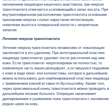
наложением пищеводно-кишечного анастомоза, при некрозе
трансплантата отмечается усиливающийся запах изо рта. При
внутриплевральном расположении трансплантата основными
признаками некроза служат нарастание интоксикации,
появление выпота в плевральной полости с неприятным
запахом.
Лечение некроза трансплантата
Лечение некроза трансплантата независимо от локализации
заключается в его удалении. При антеторакальной пластике
пищевода трансплантат удаляют после рассечения над ним
кожи. Если трансплантат некротизирован не полностью, то
измененную часть кишки резецируют, а оставшуюся подшива
к коже в виде еюно- или колоностомы, которую в дальнейшем
можно использовать для комбинированной пластики пищевод
с применением кожной вставки по Вулльштейну. Кроме того,
через проксимальный конец трансплантата можно проводить в
дальнейшем питание больного. Операцию заканчивают
дренированием и ушиванием ложа трансплантата с наложени
редких швов на кожу.