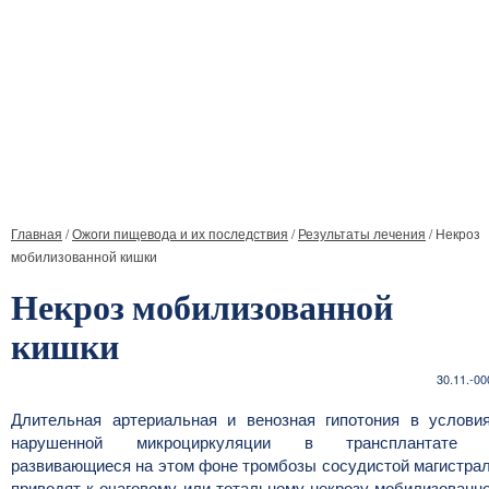
Главная
/
Ожоги пищевода и их последствия
/
Результаты лечения
/
Некроз
мобилизованной кишки
Некроз мобилизованной
кишки
30.11.-00
Длительная артериальная и венозная гипотония в услови
нарушенной микроциркуляции в трансплантате 
развивающиеся на этом фоне тромбозы сосудистой магистра
приводят к очаговому или тотальному некрозу мобилизованн