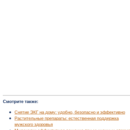
Смотрите также:
Снятие ЭКГ на дому: удобно, безопасно и эффективно
Растительные препараты: естественная поддержка
мужского здоровья