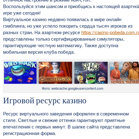
Воспользуйся этим шансом и приобщись к настоящей азартно
игре уже сегодня!
Виртуальное казино недавно появилась в мире онлайн
гэмблинга, но уже успело покорить сердца тысяч игроков из
разных стран. На азартном ресурсе
https://casino-pobeda.com.r
представлены только сертифицированные симуляторы,
гарантирующие честную математику. Также доступна
мобильная версия клуба победа.
Фото: webcache.googleusercontent.com
Игровой ресурс казино
Ресурс виртуального заведения оформлен в современном
стиле. Светлые и свежие оттенки гарантируют приятные
впечатления с первых минут. В шапке сайта представлена
регистрационная форма.