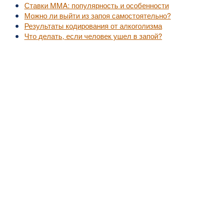
Ставки MMA: популярность и особенности
Можно ли выйти из запоя самостоятельно?
Результаты кодирования от алкоголизма
Что делать, если человек ушел в запой?
©2010-2016
MedZZZ.ru
оперативный доступ к актуальной медицинской информа
За лечением обратитесь к специалистам, не занимайтесь самолечением.
Все права на размещенный материал принадлежат их владельцам.
MedZZZ.ru