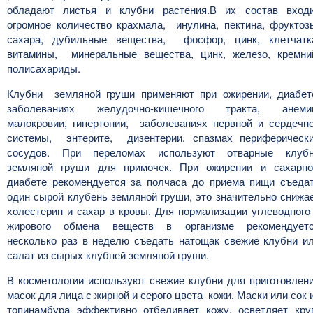
обладают листья и клубни растения.В их состав вход
огромное количество крахмала, инулина, пектина, фруктоз
сахара, дубильные вещества, фосфор, цинк, клетчатк
витамины, минеральные вещества, цинк, железо, кремни
полисахариды.
Клубни земляной груши применяют при ожирении, диабет
заболеваниях желудочно-кишечного тракта, анеми
малокровии, гипертонии, заболеваниях нервной и сердечн
системы, энтерите, дизентерии, спазмах периферическ
сосудов. При переломах используют отварные клуб
земляной груши для примочек. При ожирении и сахарн
диабете рекомендуется за полчаса до приема пищи съеда
один сырой клубень земляной груши, это значительно снижа
холестерин и сахар в кровы. Для нормализации углеводного
жирового обмена веществ в организме рекомендует
несколько раз в неделю съедать натощак свежие клубни и
салат из сырых клубней земляной груши.
В косметологии используют свежие клубни для приготовлен
масок для лица с жирной и серого цвета кожи. Маски или сок 
топинамбура эффективно отбеливает кожу, осветляет кру