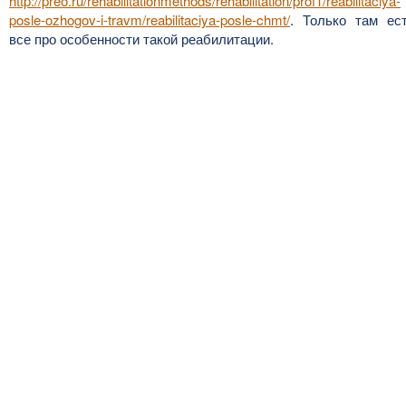
http://preo.ru/rehabilitationmethods/rehabilitation/prof1/reabilitaciya-
posle-ozhogov-i-travm/reabilitaciya-posle-chmt/
. Только там ес
все про особенности такой реабилитации.