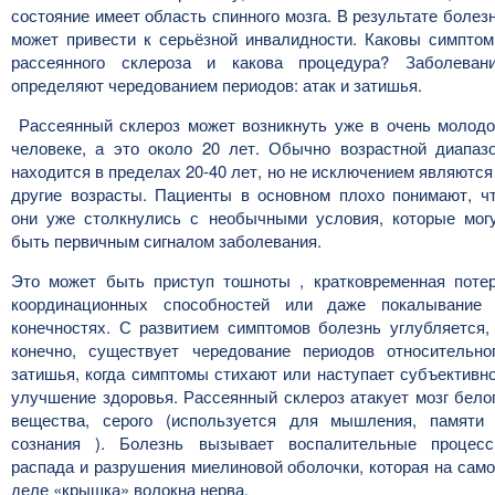
состояние имеет область спинного мозга. В результате болез
может привести к серьёзной инвалидности. Каковы симпто
рассеянного склероза и какова процедура? Заболеван
определяют чередованием периодов: атак и затишья.
Рассеянный склероз может возникнуть уже в очень молод
человеке, а это около 20 лет. Обычно возрастной диапаз
находится в пределах 20-40 лет, но не исключением являются
другие возрасты. Пациенты в основном плохо понимают, ч
они уже столкнулись с необычными условия, которые мог
быть первичным сигналом заболевания.
Это может быть приступ тошноты , кратковременная поте
координационных способностей или даже покалывание
конечностях. С развитием симптомов болезнь углубляется,
конечно, существует чередование периодов относительно
затишья, когда симптомы стихают или наступает субъективн
улучшение здоровья. Рассеянный склероз атакует мозг бело
вещества, серого (используется для мышления, памяти
сознания ). Болезнь вызывает воспалительные процес
распада и разрушения миелиновой оболочки, которая на сам
деле «крышка» волокна нерва.