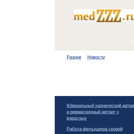
Разное
Новости
Ювенильный хронический артри
и ревматоидный артрит у
взрослых
Работа фельдшера скорой