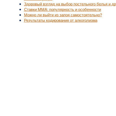
Здоровый взгляд на выбор постельного белья и др
Ставки MMA: популярность и особенности
Можно ли выйти из запоя самостоятельно?
Результаты кодирования от алкоголизма
уп к актуальной медицинской информации.
, не занимайтесь самолечением.
надлежат их владельцам.