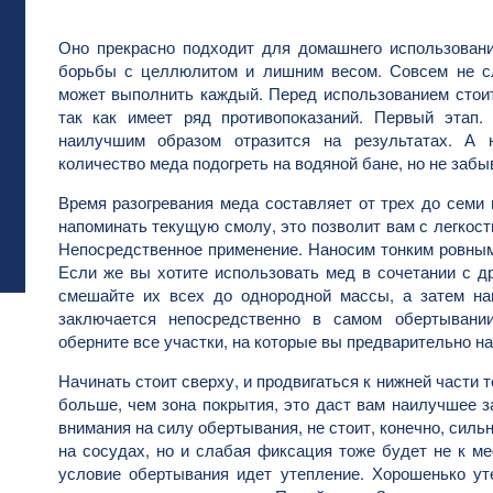
Оно прекрасно подходит для домашнего использован
борьбы с целлюлитом и лишним весом. Совсем не с
может выполнить каждый. Перед использованием стоит
так как имеет ряд противопоказаний. Первый этап.
наилучшим образом отразится на результатах. А 
количество меда подогреть на водяной бане, но не забы
Время разогревания меда составляет от трех до семи
напоминать текущую смолу, это позволит вам с легкост
Непосредственное применение. Наносим тонким ровны
Если же вы хотите использовать мед в сочетании с др
смешайте их всех до однородной массы, а затем нан
заключается непосредственно в самом обертывани
оберните все участки, на которые вы предварительно н
Начинать стоит сверху, и продвигаться к нижней части 
больше, чем зона покрытия, это даст вам наилучшее з
внимания на силу обертывания, не стоит, конечно, силь
на сосудах, но и слабая фиксация тоже будет не к м
условие обертывания идет утепление. Хорошенько ут