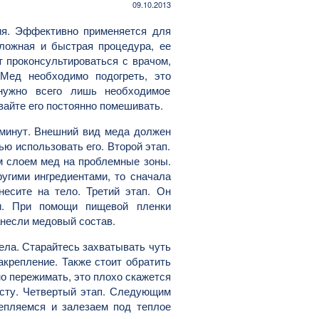
09.10.2013
ия. Эффективно применяется для
ложная и быстрая процедура, ее
 проконсультироваться с врачом,
 Мед необходимо подогреть, это
нужно всего лишь необходимое
вайте его постоянно помешивать.
 минут. Внешний вид меда должен
ью использовать его. Второй этап.
м слоем мед на проблемные зоны.
угими ингредиентами, то сначала
есите на тело. Третий этап. Он
и. При помощи пищевой пленки
анесли медовый состав.
тела. Старайтесь захватывать чуть
акрепление. Также стоит обратить
но пережимать, это плохо скажется
есту. Четвертый этап. Следующим
епляемся и залезаем под теплое