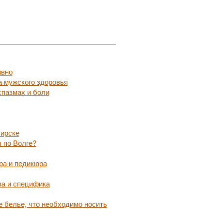
ивно
а мужского здоровья
пазмах и боли
бирске
 по Волге?
ра и педикюра
ва и специфика
 белье, что необходимо носить