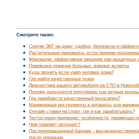
Смотрите также:
Снятие ЭКГ на дому: удобно, безопасно и эффект
Растительные препараты: естественная поддержк
Мидокалм: эффективное решение при мышечных с
Перевозка лежачих больных: важные аспекты
Куда звонить если умер человек дома?
Где найти качественные ткани
Диагностика вашего автомобиля на СТО в Новоси
Почему пользуются популярностью речные круизы
Где приобрести качественный велосипед?
Маникюрные инструменты и аппараты для маникю
Онлайн ставки на спорт: где и как зарабатывать?
Тестостерон пропионат: особенности, преимущест
Чем поможет ортодонт?
Послеоперационный бандаж – высококачественное
после операции