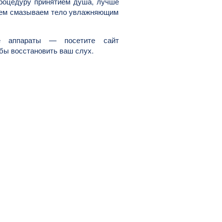
процедуру принятием душа, лучше
атем смазываем тело увлажняющим
е аппараты — посетите сайт
обы восстановить ваш слух.