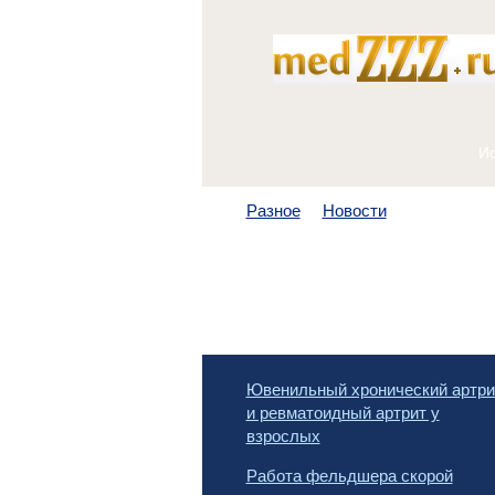
Разное
Новости
Ювенильный хронический артри
и ревматоидный артрит у
взрослых
Работа фельдшера скорой