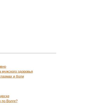
ивно
а мужского здоровья
пазмах и боли
бирске
 по Волге?