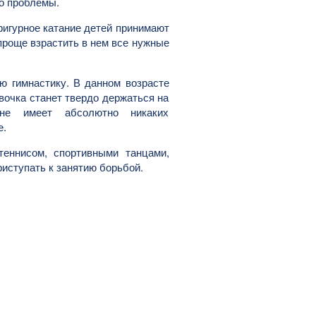
то проблемы.
фигурное катание детей принимают
 проще взрастить в нем все нужные
ю гимнастику. В данном возрасте
вочка станет твердо держаться на
не имеет абсолютно никаких
е.
теннисом, спортивными танцами,
риступать к занятию борьбой.