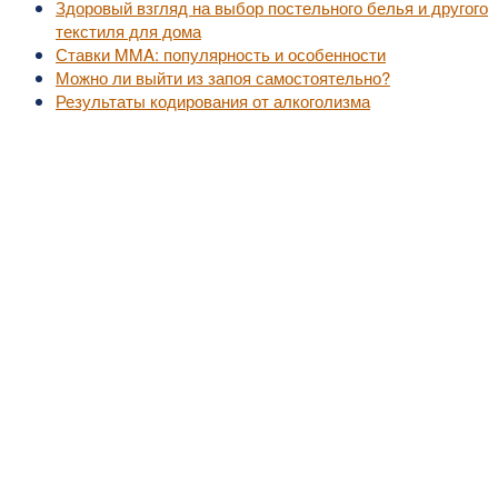
Здоровый взгляд на выбор постельного белья и другого
текстиля для дома
Ставки MMA: популярность и особенности
Можно ли выйти из запоя самостоятельно?
Результаты кодирования от алкоголизма
©2010-2016
MedZZZ.ru
оперативный доступ к актуальной медицинской информа
За лечением обратитесь к специалистам, не занимайтесь самолечением.
Все права на размещенный материал принадлежат их владельцам.