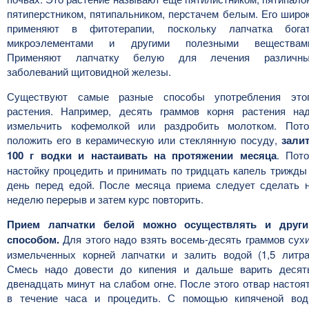
пятиперстником, пятипальником, перстачем белым. Его широ
применяют в фитотерапии, поскольку лапчатка бога
микроэлементами и другими полезными веществам
Применяют лапчатку белую для лечения различн
заболеваний щитовидной железы.
Существуют самые разные способы употребления это
растения. Например, десять граммов корня растения на
измельчить кофемолкой или раздробить молотком. Пот
положить его в керамическую или стеклянную посуду,
зали
100 г водки и настаивать на протяжении месяца
. Пот
настойку процедить и принимать по тридцать капель трижды
день перед едой. После месяца приема следует сделать 
неделю перерыв и затем курс повторить.
Прием лапчатки белой можно осуществлять и друг
способом.
Для этого надо взять восемь-десять граммов сух
измельченных корней лапчатки и залить водой (1,5 литра
Смесь надо довести до кипения и дальше варить десят
двенадцать минут на слабом огне. После этого отвар настоя
в течение часа и процедить. С помощью кипяченой во