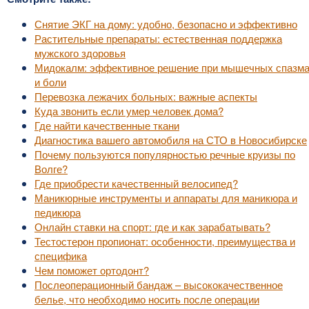
Снятие ЭКГ на дому: удобно, безопасно и эффективно
Растительные препараты: естественная поддержка
мужского здоровья
Мидокалм: эффективное решение при мышечных спазм
и боли
Перевозка лежачих больных: важные аспекты
Куда звонить если умер человек дома?
Где найти качественные ткани
Диагностика вашего автомобиля на СТО в Новосибирске
Почему пользуются популярностью речные круизы по
Волге?
Где приобрести качественный велосипед?
Маникюрные инструменты и аппараты для маникюра и
педикюра
Онлайн ставки на спорт: где и как зарабатывать?
Тестостерон пропионат: особенности, преимущества и
специфика
Чем поможет ортодонт?
Послеоперационный бандаж – высококачественное
белье, что необходимо носить после операции