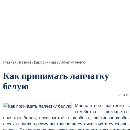
Главная
/
Разное
/
Как принимать лапчатку белую
Как принимать лапчатку
белую
17.04.20
Многолетнее растение 
семейства розоцветны
лапчатка белая, произрастает в хвойных, лиственно-хвойн
лесах и лугах, преимущественно на суглинистых и супесчан
почвах. Это растение называют еще пятилистником, пятипало