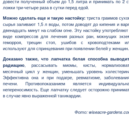
довести полученный объем до 1,5 литра и принимать по 2 с
ложки три-четыре раза в сутки перед едой.
Можно сделать еще и такую настойку:
триста граммов сухо
сырья заливают 1,5 л воды, потом доводят до кипения и вар
двенадцать минут на слабом огне. Эту настойку употребляют
виде компрессов для лечения разных ран, мокнущих экзе
геморроя, трещин стоп, ушибов с кровоподтеками и
используют для спринцевания при появлении белей у женщин.
Доказано также, что лапчатка белая способна выводи
радиацию
, рассасывать миомы, кисты, нормализова
месячный цикл у женщин, уменьшать уровень холестерин
Эффективна она и при подагре, ревматизме, заболевани
печени. Противопоказанием является индивидуальн
непереносимость. Еще лапчатку следует осторожно принима
в случае явно выраженной тахикардии.
Фото: wiseacre-gardens.c