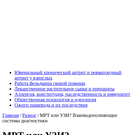
Ювенильный хронический артрит и ревматоидный
артрит у взрослых
Работа фельдшера скорой помощи
Лекарственное растительное сырье и препараты
Аллергия, конституция, наследственность и иммунитет
Общественная психология и идеология
Ожоги пищевода и их последствия
Главная
/
Разное
/
МРТ или УЗИ? Взаимодополняющие
системы диагностики