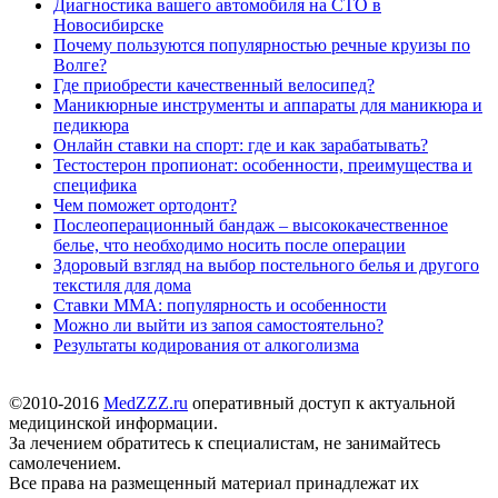
Диагностика вашего автомобиля на СТО в
Новосибирске
Почему пользуются популярностью речные круизы по
Волге?
Где приобрести качественный велосипед?
Маникюрные инструменты и аппараты для маникюра и
педикюра
Онлайн ставки на спорт: где и как зарабатывать?
Тестостерон пропионат: особенности, преимущества и
специфика
Чем поможет ортодонт?
Послеоперационный бандаж – высококачественное
белье, что необходимо носить после операции
Здоровый взгляд на выбор постельного белья и другого
текстиля для дома
Ставки MMA: популярность и особенности
Можно ли выйти из запоя самостоятельно?
Результаты кодирования от алкоголизма
©2010-2016
MedZZZ.ru
оперативный доступ к актуальной
медицинской информации.
За лечением обратитесь к специалистам, не занимайтесь
самолечением.
Все права на размещенный материал принадлежат их