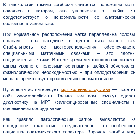
В гинекологии такими загибами считается положение матк
находясь в котором, она уклоняется от шейки, ч
свидетельствует о ненормальности ее анатомическо
состояния в малом тазе.
При нормальном расположении матка параллельна полов
органам – она находится в центре низа малого таз
Стабильность ее месторасположения обеспечивает
специальными маточными связками – это плотн
соединительные тяжи. В то же время местоположение матки 
одном уровне с половыми органами и шейкой обусловле
физиологической необходимостью – при оплодотворении о
меньше препятствует прохождению сперматозоидов.
Ну а если ас интересует
мрт коленного сустава
— посети
сайт www.martclinic.ru. Только там вам помогут сдела
диагностику на МРТ квалифицированные специалисты 
современном оборудовании.
Как правило, патологические загибы выявляются к
врожденное отклонение, следовательно, это особеннос
пациентки анатомического характера. Впрочем, загибы мог