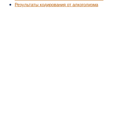
Результаты кодирования от алкоголизма
©2010-2016
MedZZZ.ru
оперативный доступ к актуальной медицинской информа
За лечением обратитесь к специалистам, не занимайтесь самолечением.
Все права на размещенный материал принадлежат их владельцам.
MedZZZ.ru
Ювенильный хронический артрит и ревматоидный артрит
у взрослых