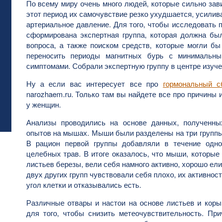
По всему миру очень много людей, которые сильно зави
этот период их самочувствие резко ухудшается, усили
артериальное давление. Для того, чтобы исследовать 
сформирована экспертная группа, которая должна бы
вопроса, а также поиском средств, которые могли б
переносить периоды магнитных бурь с минимальн
симптомами. Собрали экспертную группу в центре изуче
Ну а если вас интересует все про
гормональный 
narozhaem.ru. Только там вы найдете все про причины 
у женщин.
Анализы проводились на основе данных, полученны
опытов на мышах. Мыши были разделены на три группы,
В рацион первой группы добавляли в течение одно
целебных трав. В итоге оказалось, что мыши, которые
листьев березы, вели себя намного активно, хорошо ели
двух других групп чувствовали себя плохо, их активност
угол клетки и отказывались есть.
Различные отвары и настои на основе листьев и кор
для того, чтобы снизить метеочувствительность. Пр