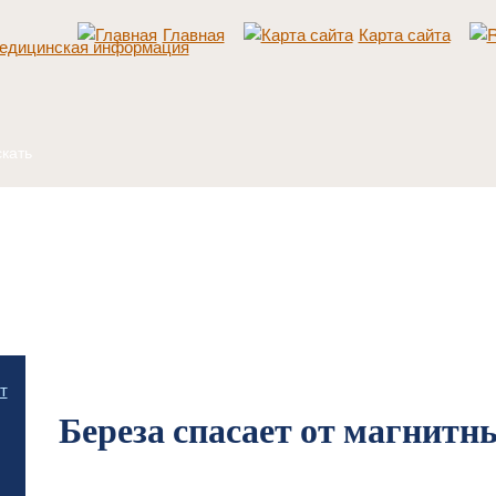
Главная
Карта сайта
Главная
/
Разное
/
Береза спасает от магнитных бурь
т
Береза спасает от магнитн