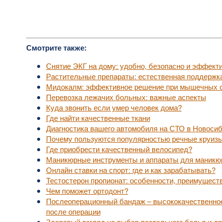
Смотрите также:
Снятие ЭКГ на дому: удобно, безопасно и эффект
Растительные препараты: естественная поддержк
Мидокалм: эффективное решение при мышечных с
Перевозка лежачих больных: важные аспекты
Куда звонить если умер человек дома?
Где найти качественные ткани
Диагностика вашего автомобиля на СТО в Новоси
Почему пользуются популярностью речные круизы
Где приобрести качественный велосипед?
Маникюрные инструменты и аппараты для маникю
Онлайн ставки на спорт: где и как зарабатывать?
Тестостерон пропионат: особенности, преимущест
Чем поможет ортодонт?
Послеоперационный бандаж – высококачественное
после операции
Здоровый взгляд на выбор постельного белья и др