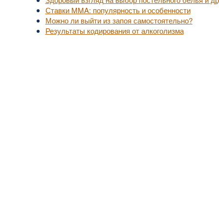
Ставки MMA: популярность и особенности
Можно ли выйти из запоя самостоятельно?
Результаты кодирования от алкоголизма
уп к актуальной медицинской информации.
, не занимайтесь самолечением.
надлежат их владельцам.