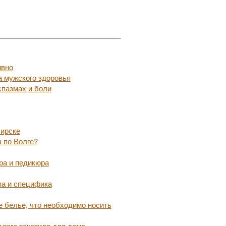
ивно
а мужского здоровья
пазмах и боли
бирске
 по Волге?
ра и педикюра
ва и специфика
 белье, что необходимо носить
угого текстиля для дома