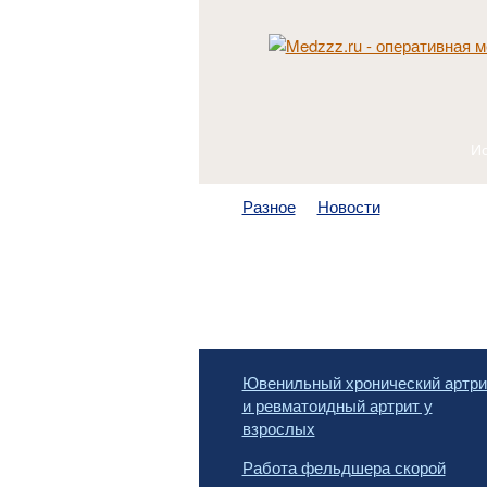
Разное
Новости
Ювенильный хронический артри
и ревматоидный артрит у
взрослых
Работа фельдшера скорой