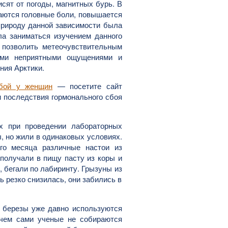
сят от погоды, магнитных бурь. В
ваются головные боли, повышается
природу данной зависимости была
ла заниматься изучением данного
ы позволить метеочувствительным
ыми неприятными ощущениями и
ния Арктики.
сбой у женщин
— посетите сайт
и последствия гормонального сбоя
х при проведении лабораторных
 но жили в одинаковых условиях.
го месяца различные настои из
 получали в пищу пасту из коры и
, бегали по лабиринту. Грызуны из
ь резко снизилась, они забились в
ы березы уже давно используются
ичем сами ученые не собираются