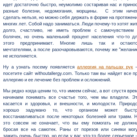
идет достаточно быстро, неумолимо состаривая нас и прино
разные болезни, недомогания, морщины. С этим ниче
сделать нельзя, но можно себя держать в форме на протяжен
многих лет. Собой надо заниматься. Люди почему-то хотят жи
долго, счастливо, не иметь проблем с самочувствием
болячек, но очень маленький процент населения что-то д
этого предпринимает. Многие лишь так и остают
мечтателями, а после разочаровываются, почему же "желани
не исполняется.
Ну а узнать посему появляется
аллергия на пальцах рук
посетите сайт withoutallergy.com. Только там вы найдет все п
аллергию и ее лечение без проблем и осложнений.
Мы редко когда ценим то, что имеем сейчас, а вот спустя вре
начинаем понимать все счастье того, чем мы владели. Э
касается и здоровья, и внешности, и молодости. Природ
хорошо задумано то, что организм может быст
восстанавливаться после некоторых болезней или травм. 
это совсем не означает, что вы ему помогать не должн
бросая все на самотек. Раны от порезов или синяки мог
зажить очень быстро, но если у вас что-то более серьезное