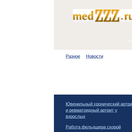
Разное
Новости
Ювенильный хронический артри
и ревматоидный артрит у
взрослых
Работа фельдшера скорой