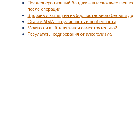
Послеоперационный бандаж – высококачественное
после операции
Здоровый взгляд на выбор постельного белья и др
Ставки MMA: популярность и особенности
Можно ли выйти из запоя самостоятельно?
Результаты кодирования от алкоголизма
уп к актуальной медицинской информации.
, не занимайтесь самолечением.
надлежат их владельцам.