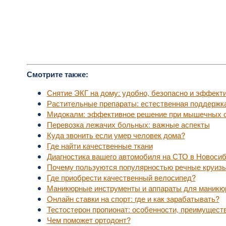
Смотрите также:
Снятие ЭКГ на дому: удобно, безопасно и эффект
Растительные препараты: естественная поддержк
Мидокалм: эффективное решение при мышечных с
Перевозка лежачих больных: важные аспекты
Куда звонить если умер человек дома?
Где найти качественные ткани
Диагностика вашего автомобиля на СТО в Новоси
Почему пользуются популярностью речные круизы
Где приобрести качественный велосипед?
Маникюрные инструменты и аппараты для маникю
Онлайн ставки на спорт: где и как зарабатывать?
Тестостерон пропионат: особенности, преимущест
Чем поможет ортодонт?