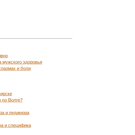
ивно
а мужского здоровья
пазмах и боли
бирске
 по Волге?
ра и педикюра
ва и специфика