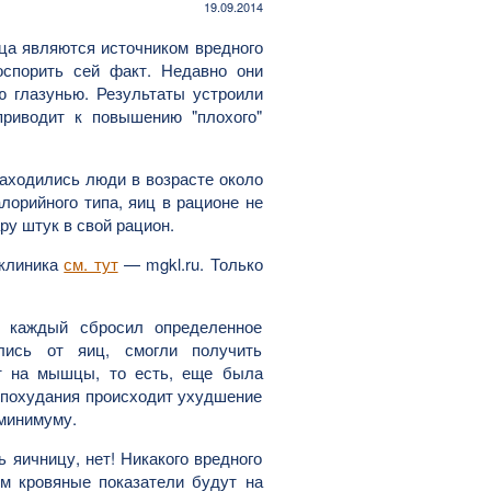
19.09.2014
ца являются источником вредного
оспорить сей факт. Недавно они
 глазунью. Результаты устроили
приводит к повышению "плохого"
находились люди в возрасте около
лорийного типа, яиц в рационе не
ру штук в свой рацион.
 клиника
см. тут
— mgkl.ru. Только
 каждый сбросил определенное
лись от яиц, смогли получить
т на мышцы, то есть, еще была
 похудания происходит ухудшение
 минимуму.
ь яичницу, нет! Никакого вредного
ом кровяные показатели будут на