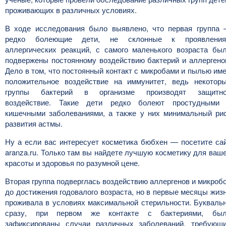
проживающих в различных условиях.
В ходе исследования было выявлено, что первая группа
редко болеющие дети, не склонные к проявлени
аллергических реакций, с самого маленького возраста бы
подвержены постоянному воздействию бактерий и аллергено
Дело в том, что постоянный контакт с микробами и пылью им
положительное воздействие на иммунитет, ведь некотор
группы бактерий в организме производят защитн
воздействие. Такие дети редко болеют простудными
кишечными заболеваниями, а также у них минимальный ри
развития астмы.
Ну а если вас интересует косметика бюбхен — посетите са
aranza.ru. Только там вы найдете лучшую косметику для ваш
красоты и здоровья по разумной цене.
Вторая группа подверглась воздействию аллергенов и микроб
до достижения годовалого возраста, но в первые месяцы жиз
проживала в условиях максимальной стерильности. Букваль
сразу, при первом же контакте с бактериями, бы
зафиксированы случаи различных заболеваний, требующ